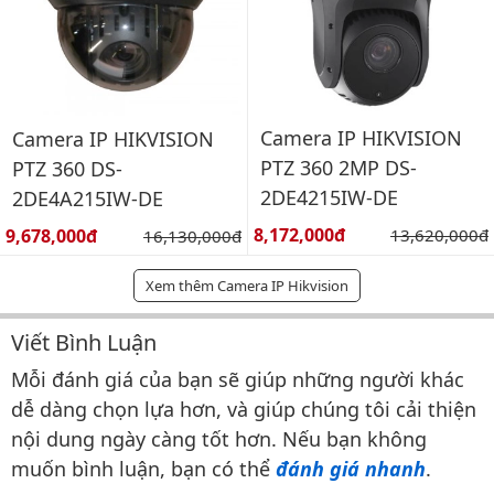
Camera IP HIKVISION
Camera IP HIKVISION
PTZ 360 2MP DS-
PTZ 360 DS-
2DE4215IW-DE
2DE4A215IW-DE
Giá bán:
Giá bán:
8,172,000đ
Giá gốc:
9,678,000đ
Giá gốc:
13,620,000đ
16,130,000đ
Xem thêm Camera IP Hikvision
Viết Bình Luận
Bình luận & Đánh giá
Mỗi đánh giá của bạn sẽ giúp những người khác
dễ dàng chọn lựa hơn, và giúp chúng tôi cải thiện
nội dung ngày càng tốt hơn. Nếu bạn không
muốn bình luận, bạn có thể
đánh giá nhanh
.