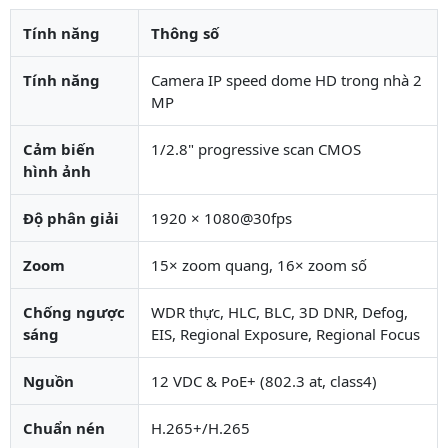
Tính năng
Thông số
Tính năng
Camera IP speed dome HD trong nhà 2
MP
Cảm biến
1/2.8" progressive scan CMOS
hình ảnh
Độ phân giải
1920 × 1080@30fps
Zoom
15× zoom quang, 16× zoom số
Chống ngược
WDR thực, HLC, BLC, 3D DNR, Defog,
sáng
EIS, Regional Exposure, Regional Focus
Nguồn
12 VDC & PoE+ (802.3 at, class4)
Chuẩn nén
H.265+/H.265