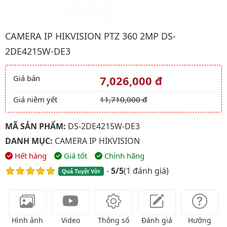
Hình ảnh đại diện của sản phẩm Camera IP HIKVISION PTZ 36
CAMERA IP HIKVISION PTZ 360 2MP DS-
2DE4215W-DE3
Giá bán
7,026,000 đ
Giá và khuyến mãi
Giá niêm yết
11,710,000 đ
MÃ SẢN PHẨM:
DS-2DE4215W-DE3
DANH MỤC:
CAMERA IP HIKVISION
Hết hàng
Giá tốt
Chính hãng
-
5/5
(
1 đánh giá
)
Quá Tuyệt Vời
Hình ảnh
Video
Thông số
Đánh giá
Hướng