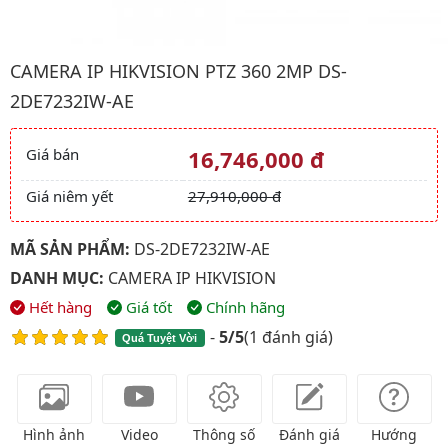
Hình ảnh đại diện của sản phẩm Camera IP HIKVISION PTZ 36
CAMERA IP HIKVISION PTZ 360 2MP DS-
2DE7232IW-AE
Giá bán
16,746,000 đ
Giá và khuyến mãi
Giá niêm yết
27,910,000 đ
MÃ SẢN PHẨM:
DS-2DE7232IW-AE
DANH MỤC:
CAMERA IP HIKVISION
Hết hàng
Giá tốt
Chính hãng
-
5/5
(
1 đánh giá
)
Quá Tuyệt Vời
Hình ảnh
Video
Thông số
Đánh giá
Hướng