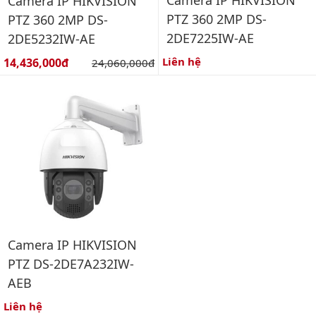
Camera IP HIKVISION
PTZ 360 2MP DS-
PTZ 360 2MP DS-
2DE7225IW-AE
2DE5232IW-AE
Giá bán:
Liên hệ
14,436,000đ
Giá gốc:
24,060,000đ
Camera IP HIKVISION
PTZ DS-2DE7A232IW-
AEB
Liên hệ