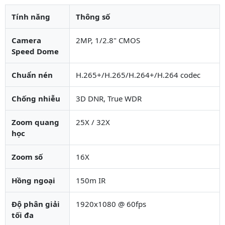
Tính năng
Thông số
Camera
2MP, 1/2.8" CMOS
Speed Dome
Chuẩn nén
H.265+/H.265/H.264+/H.264 codec
Chống nhiễu
3D DNR, True WDR
Zoom quang
25X / 32X
học
Zoom số
16X
Hồng ngoại
150m IR
Độ phân giải
1920x1080 @ 60fps
tối đa