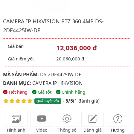
Hình ảnh đại diện của sản phẩm Camera IP HIKVISION PTZ 36
CAMERA IP HIKVISION PTZ 360 4MP DS-
2DE4425IW-DE
Giá bán
12,036,000 đ
Giá và khuyến mãi
Giá niêm yết
20,060,000 đ
MÃ SẢN PHẨM:
DS-2DE4425IW-DE
DANH MỤC:
CAMERA IP HIKVISION
Hết hàng
Giá tốt
Chính hãng
-
5/5
(
1 đánh giá
)
Quá Tuyệt Vời
Hình ảnh
Video
Thông số
Đánh giá
Hướng