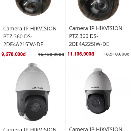
Camera IP HIKVISION
Camera IP HIKVISION
PTZ 360 DS-
PTZ 360 DS-
2DE4A225IW-DE
2DE4A215IW-DE
Giá bán:
Giá bán:
11,106,000đ
Giá gốc:
9,678,000đ
Giá gốc:
18,510,000đ
16,130,000đ
Camera IP HIKVISION
Camera IP HIKVISION