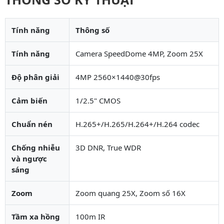
Tính năng
Thông số
Tính năng
Camera SpeedDome 4MP, Zoom 25X
Độ phân giải
4MP 2560×1440@30fps
Cảm biến
1/2.5" CMOS
Chuẩn nén
H.265+/H.265/H.264+/H.264 codec
Chống nhiễu
3D DNR, True WDR
và ngược
sáng
Zoom
Zoom quang 25X, Zoom số 16X
Tầm xa hồng
100m IR