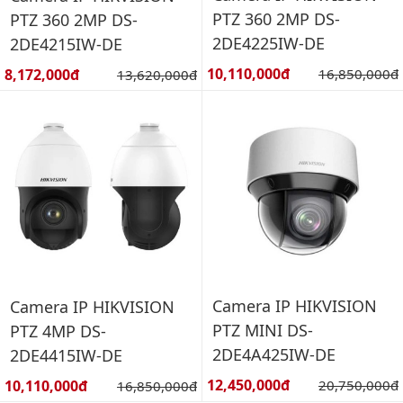
PTZ 360 2MP DS-
PTZ 360 2MP DS-
2DE4225IW-DE
2DE4215IW-DE
Giá bán:
Giá bán:
10,110,000đ
Giá gốc:
8,172,000đ
Giá gốc:
16,850,000đ
13,620,000đ
Camera IP HIKVISION
Camera IP HIKVISION
PTZ MINI DS-
PTZ 4MP DS-
2DE4A425IW-DE
2DE4415IW-DE
Giá bán:
Giá bán:
12,450,000đ
Giá gốc:
10,110,000đ
Giá gốc:
20,750,000đ
16,850,000đ