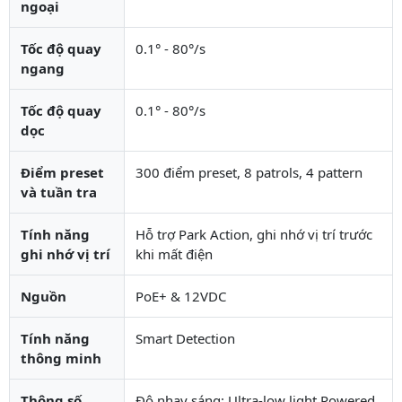
ngoại
Tốc độ quay
0.1° - 80°/s
ngang
Tốc độ quay
0.1° - 80°/s
dọc
Điểm preset
300 điểm preset, 8 patrols, 4 pattern
và tuần tra
Tính năng
Hỗ trợ Park Action, ghi nhớ vị trí trước
ghi nhớ vị trí
khi mất điện
Nguồn
PoE+ & 12VDC
Tính năng
Smart Detection
thông minh
Thông số
Độ nhạy sáng: Ultra-low light Powered