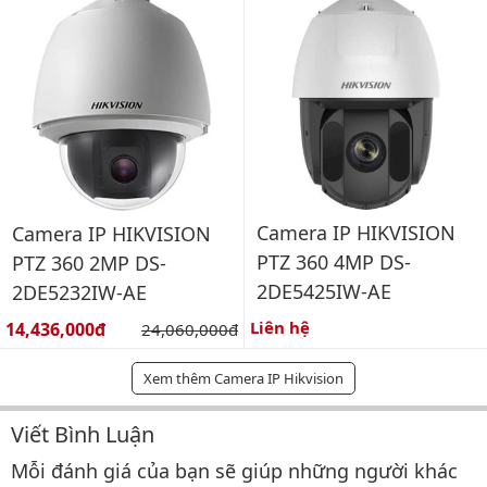
Camera IP HIKVISION
Camera IP HIKVISION
PTZ 360 4MP DS-
PTZ 360 2MP DS-
2DE5425IW-AE
2DE5232IW-AE
Giá bán:
Liên hệ
14,436,000đ
Giá gốc:
24,060,000đ
Xem thêm Camera IP Hikvision
Viết Bình Luận
Bình luận & Đánh giá
Mỗi đánh giá của bạn sẽ giúp những người khác