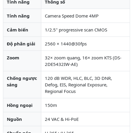
Tính năng
Thông số
Tính năng
Camera Speed Dome 4MP
Cảm biến
1/2.5" progressive scan CMOS
Độ phân giải
2560 × 1440@30fps
Zoom
32× zoom quang, 16× zoom KTS (DS-
2DE5432IW-AE)
Chống ngược
120 dB WDR, HLC, BLC, 3D DNR,
sáng
Defog, EIS, Regional Exposure,
Regional Focus
Hồng ngoại
150m
Nguồn
24 VAC & Hi-PoE
Chuẩn nén
H.265+/H.265