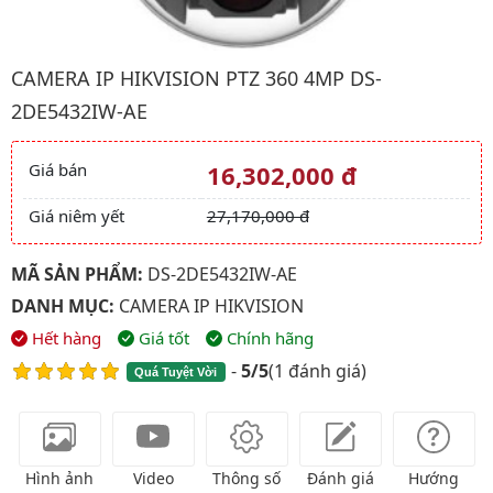
Hình ảnh đại diện của sản phẩm Camera IP HIKVISION PTZ 36
CAMERA IP HIKVISION PTZ 360 4MP DS-
2DE5432IW-AE
Giá bán
16,302,000 đ
Giá và khuyến mãi
Giá niêm yết
27,170,000 đ
MÃ SẢN PHẨM:
DS-2DE5432IW-AE
DANH MỤC:
CAMERA IP HIKVISION
Hết hàng
Giá tốt
Chính hãng
-
5/5
(
1 đánh giá
)
Quá Tuyệt Vời
Hình ảnh
Video
Thông số
Đánh giá
Hướng