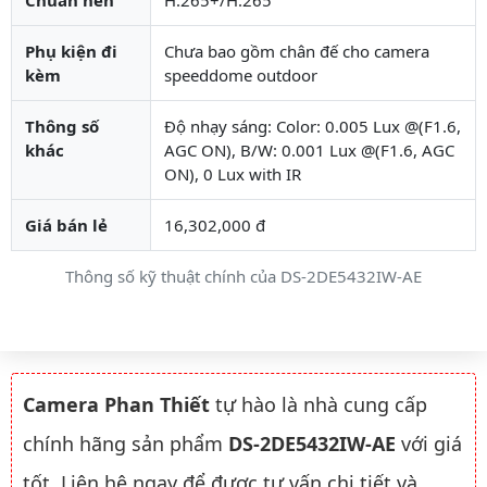
Phụ kiện đi
Chưa bao gồm chân đế cho camera
kèm
speeddome outdoor
Thông số
Độ nhạy sáng: Color: 0.005 Lux @(F1.6,
khác
AGC ON), B/W: 0.001 Lux @(F1.6, AGC
ON), 0 Lux with IR
Giá bán lẻ
16,302,000 đ
Thông số kỹ thuật chính của DS-2DE5432IW-AE
Camera Phan Thiết
tự hào là nhà cung cấp
chính hãng sản phẩm
DS-2DE5432IW-AE
với giá
tốt. Liên hệ ngay để được tư vấn chi tiết và