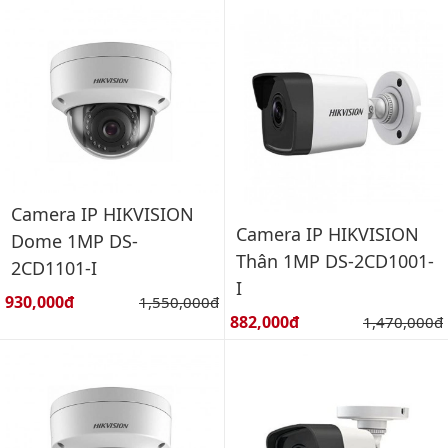
Camera IP HIKVISION
Camera IP HIKVISION
Dome 1MP DS-
Thân 1MP DS-2CD1001-
2CD1101-I
I
Giá bán:
930,000đ
Giá gốc:
1,550,000đ
Giá bán:
882,000đ
Giá gốc:
1,470,000đ