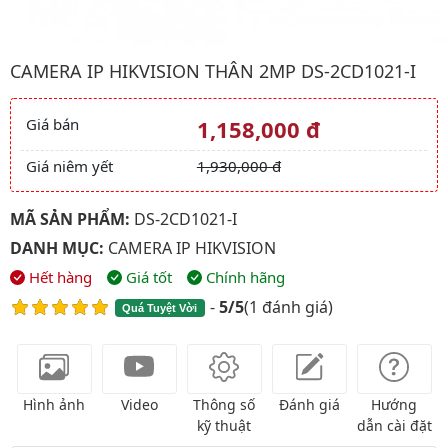
Hình ảnh đại diện của sản phẩm Camera IP HIKVISION Thân 2M
CAMERA IP HIKVISION THÂN 2MP DS-2CD1021-I
Giá bán
1,158,000 đ
Giá và khuyến mãi
Giá niêm yết
1,930,000 đ
MÃ SẢN PHẨM:
DS-2CD1021-I
DANH MỤC:
CAMERA IP HIKVISION
Hết hàng
Giá tốt
Chính hãng
-
5/5
(
1 đánh giá
)
Quá Tuyệt Vời
Hình ảnh
Video
Thông số
Đánh giá
Hướng
kỹ thuật
dẫn cài đặt