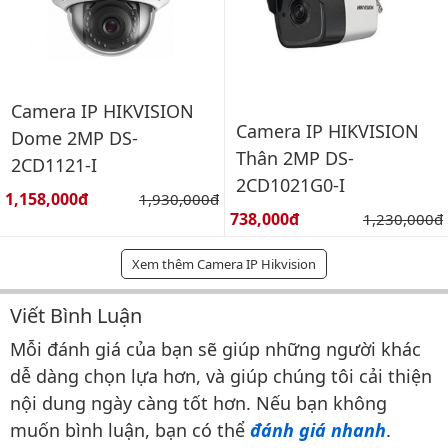
Camera IP HIKVISION
Camera IP HIKVISION
Dome 2MP DS-
Thân 2MP DS-
2CD1121-I
2CD1021G0-I
Giá bán:
1,158,000đ
Giá gốc:
1,930,000đ
Giá bán:
738,000đ
Giá gốc:
1,230,000đ
Xem thêm Camera IP Hikvision
Viết Bình Luận
Bình luận & Đánh giá
Mỗi đánh giá của bạn sẽ giúp những người khác
dễ dàng chọn lựa hơn, và giúp chúng tôi cải thiện
nội dung ngày càng tốt hơn. Nếu bạn không
muốn bình luận, bạn có thể
đánh giá nhanh
.