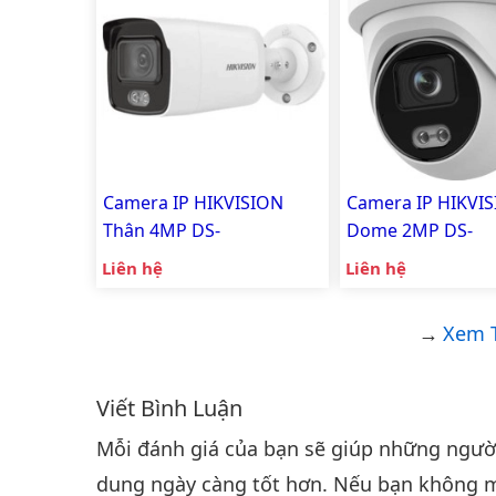
Camera IP HIKVISION
Camera IP HIKVI
Thân 4MP DS-
Dome 2MP DS-
2CD2047G2-LU
2CD2327G2-LU
Liên hệ
Liên hệ
Xem T
Viết Bình Luận
Bình luận & Đánh giá
Mỗi đánh giá của bạn sẽ giúp những người 
dung ngày càng tốt hơn. Nếu bạn không m