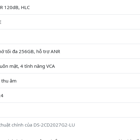
R 120dB, HLC
E
hớ tối đa 256GB, hỗ trợ ANR
uôn mặt, 4 tính năng VCA
c thu âm
24
 thuật chính của DS-2CD2027G2-LU