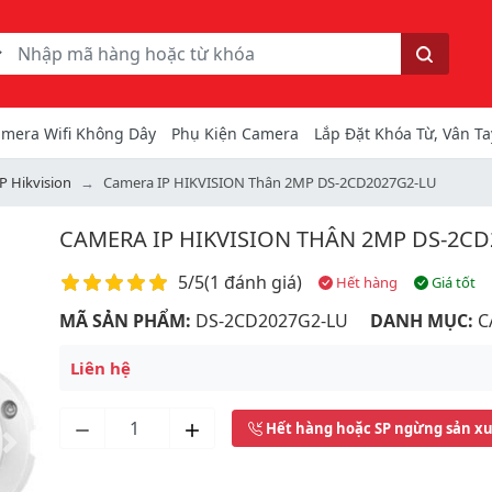
ếm
Tìm kiếm
mera Wifi Không Dây
Phụ Kiện Camera
Lắp Đặt Khóa Từ, Vân Ta
P Hikvision
Camera IP HIKVISION Thân 2MP DS-2CD2027G2-LU
CAMERA IP HIKVISION THÂN 2MP DS-2CD
Điểm đánh giá
5/5
(
1 đánh giá
)
Hết hàng
Giá tốt
MÃ SẢN PHẨM:
DS-2CD2027G2-LU
DANH MỤC:
C
Liên hệ
Hết hàng hoặc SP ngừng sản x
Next