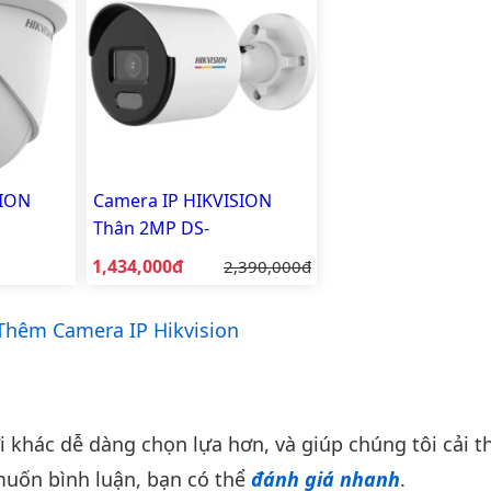
SION
Camera IP HIKVISION
Thân 2MP DS-
2CD1027G2-LUF
Giá bán:
1,434,000đ
Giá gốc:
2,390,000đ
hêm Camera IP Hikvision
khác dễ dàng chọn lựa hơn, và giúp chúng tôi cải th
uốn bình luận, bạn có thể
đánh giá nhanh
.