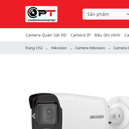
Chọn danh mục tìm ki
Từ khóa hoặc mã hàng
Camera Quán Sát HD
Camera IP
Đầu Ghi Hình
Ca
Trang Chủ
Hikvision
Camera Hikvision
Camera I
Previous