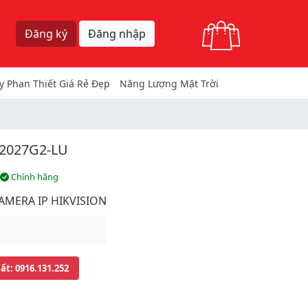
Giỏ hàng
Đăng ký
Đăng nhập
y Phan Thiết Giá Rẻ Đẹp
Năng Lượng Mặt Trời
2027G2-LU
Chính hãng
AMERA IP HIKVISION
uất
: 0916.131.252