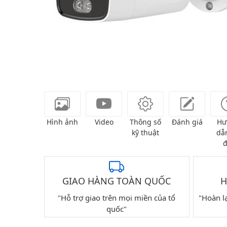
Hình ảnh
Video
Thông số
Đánh giá
Hư
kỹ thuật
dẫn
đ
GIAO HÀNG TOÀN QUỐC
H
"Hỗ trợ giao trên mọi miền của tổ
"Hoàn l
quốc"