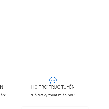
ÀNH
HỖ TRỢ TRỰC TUYẾN
iên"
"Hỗ trợ kỹ thuật miễn phí."