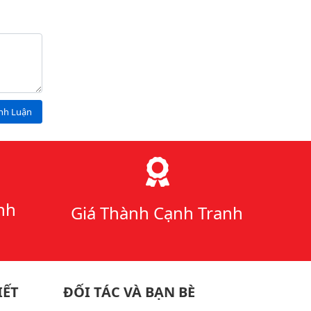
ình Luận
nh
Giá Thành Cạnh Tranh
IẾT
ĐỐI TÁC VÀ BẠN BÈ