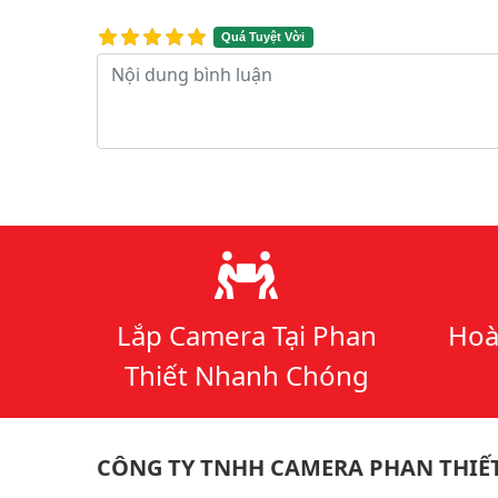
Quá Tuyệt Vời
Nội dung bình luận
Lý do chọn chúng tôi
Lắp Camera Tại Phan
Hoà
Thiết Nhanh Chóng
CÔNG TY TNHH CAMERA PHAN THIẾ