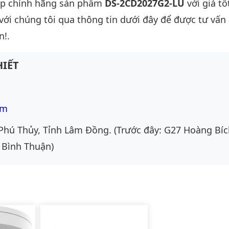
ấp chính hãng sản phẩm
DS-2CD2027G2-LU
với giá tố
 với chúng tôi qua thông tin dưới đây để được tư vấn c
n!.
IẾT
om
Phú Thủy, Tỉnh Lâm Đồng. (Trước đây: G27 Hoàng Bíc
 Bình Thuận)