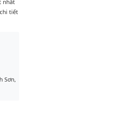
t nhất
hi tiết
h Sơn,