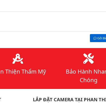
Gởi B
n Thiện Thẩm Mỹ
Bảo Hành Nha
Chóng
T
LẮP ĐẶT CAMERA TẠI PHAN TH