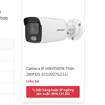
u
 hợp
Camera IP HIKVISION Thân
2MP DS-2CD2027G2-LU
Liên hệ
Hết hàng hoặc SP ngừng
sản xuất
: 0916.131.252