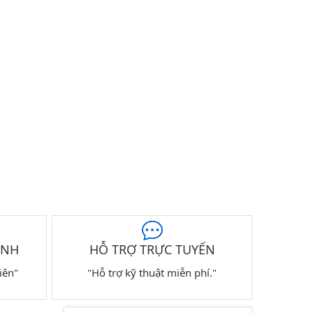
ÀNH
HỖ TRỢ TRỰC TUYẾN
iên"
"Hỗ trợ kỹ thuật miễn phí."