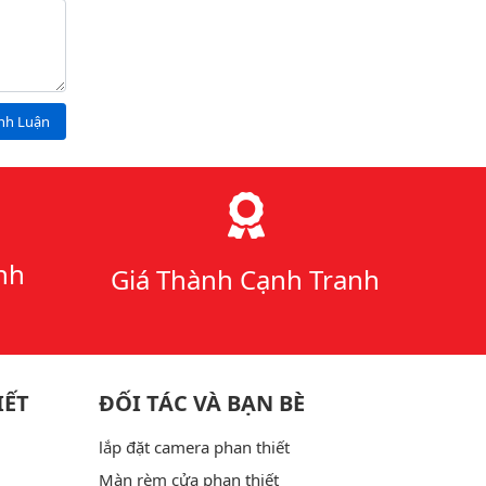
ình Luận
nh
Giá Thành Cạnh Tranh
IẾT
ĐỐI TÁC VÀ BẠN BÈ
lắp đặt camera phan thiết
Màn rèm cửa phan thiết