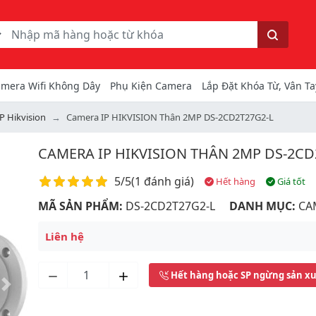
ếm
Tìm kiếm
mera Wifi Không Dây
Phụ Kiện Camera
Lắp Đặt Khóa Từ, Vân Ta
P Hikvision
Camera IP HIKVISION Thân 2MP DS-2CD2T27G2-L
CAMERA IP HIKVISION THÂN 2MP DS-2CD
Điểm đánh giá
5/5
(
1 đánh giá
)
Hết hàng
Giá tốt
MÃ SẢN PHẨM:
DS-2CD2T27G2-L
DANH MỤC:
CA
Liên hệ
Hết hàng hoặc SP ngừng sản x
Next