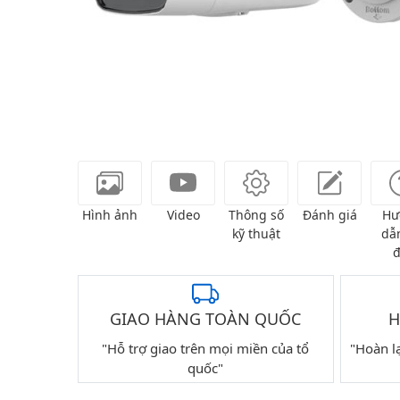
Hình ảnh
Video
Thông số
Đánh giá
Hư
kỹ thuật
dẫn
đ
GIAO HÀNG TOÀN QUỐC
H
"Hỗ trợ giao trên mọi miền của tổ
"Hoàn l
quốc"