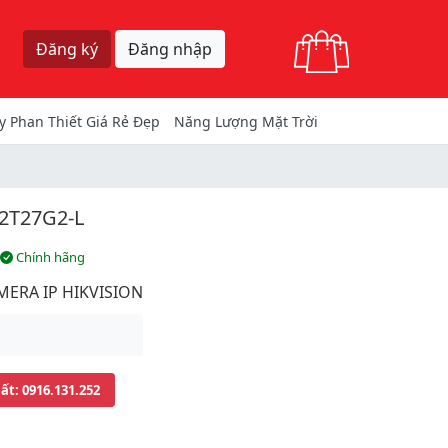
Giỏ hàng
Đăng ký
Đăng nhập
y Phan Thiết Giá Rẻ Đẹp
Năng Lượng Mặt Trời
2T27G2-L
Chính hãng
MERA IP HIKVISION
uất
: 0916.131.252