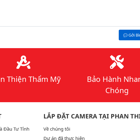
Gởi B
n Thiện Thẩm Mỹ
Bảo Hành Nha
Chóng
T
LẮP ĐẶT CAMERA TẠI PHAN TH
à Đầu Tư Tỉnh
Về chúng tôi
Dự án đã thực hiện