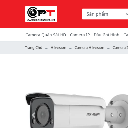
Chọn danh mục tìm ki
Từ khóa hoặc mã hàng
Camera Quán Sát HD
Camera IP
Đầu Ghi Hình
Ca
Trang Chủ
Hikvision
Camera Hikvision
Camera I
Previous