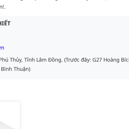
n!.
IẾT
om
Phú Thủy, Tỉnh Lâm Đồng. (Trước đây: G27 Hoàng Bíc
 Bình Thuận)