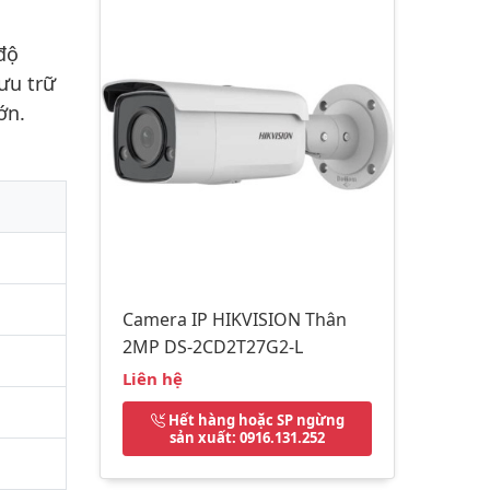
độ
ưu trữ
ớn.
Camera IP HIKVISION Thân
2MP DS-2CD2T27G2-L
Liên hệ
Hết hàng hoặc SP ngừng
sản xuất
: 0916.131.252