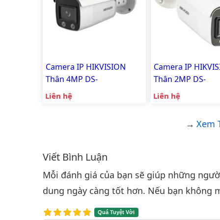
Camera IP HIKVISION
Camera IP HIKVI
Thân 4MP DS-
Thân 2MP DS-
2CD2T47G2-L
2CD2T27G1-L
Liên hệ
Liên hệ
Xem T
Viết Bình Luận
Bình luận & Đánh giá
Mỗi đánh giá của bạn sẽ giúp những người 
dung ngày càng tốt hơn. Nếu bạn không m
Quá Tuyệt Vời