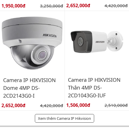
Giá bán:
Giá bán:
2,652,000đ
Giá gốc:
1,950,000đ
Giá gốc:
4,420,000đ
3,250,000đ
Camera IP HIKVISION
Camera IP HIKVISION
Thân 4MP DS-
Dome 4MP DS-
2CD1043G0-IUF
2CD2143G0-I
Giá bán:
Giá bán:
1,506,000đ
Giá gốc:
2,652,000đ
Giá gốc:
2,510,000đ
4,420,000đ
Xem thêm Camera IP Hikvision