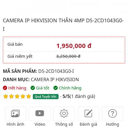
Hình ảnh đại diện của sản phẩm Camera IP HIKVISION Thân 4
CAMERA IP HIKVISION THÂN 4MP DS-2CD1043G0-
I
Giá bán
1,950,000 đ
Giá và khuyến mãi
Giá niêm yết
3,250,000 đ
MÃ SẢN PHẨM:
DS-2CD1043G0-I
DANH MỤC:
CAMERA IP HIKVISION
Hết hàng
Giá tốt
Chính hãng
-
5/5
(
1 đánh giá
)
Quá Tuyệt Vời
Hình ảnh
Video
Thông số
Đánh giá
Hướng