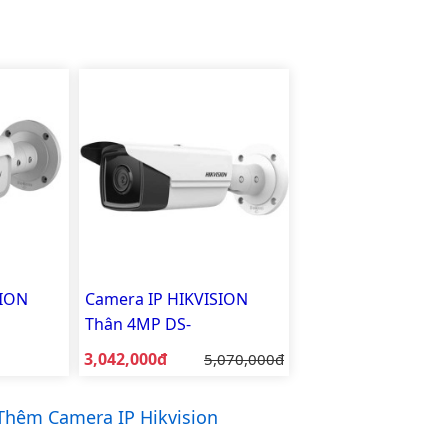
SION
Camera IP HIKVISION
Thân 4MP DS-
2CD2T43G2-2I
Giá bán:
3,042,000đ
Giá gốc:
5,070,000đ
hêm Camera IP Hikvision