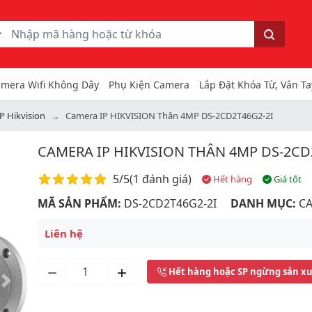
ếm
Tìm kiếm
mera Wifi Không Dây
Phụ Kiện Camera
Lắp Đặt Khóa Từ, Vân Ta
P Hikvision
Camera IP HIKVISION Thân 4MP DS-2CD2T46G2-2I
CAMERA IP HIKVISION THÂN 4MP DS-2CD
Điểm đánh giá
5/5
(
1 đánh giá
)
Hết hàng
Giá tốt
MÃ SẢN PHẨM:
DS-2CD2T46G2-2I
DANH MỤC:
CA
Liên hệ
Hết hàng hoặc SP ngừng sản x
Next