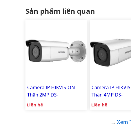
Sản phẩm liên quan
Camera IP HIKVISION
Camera IP HIKVI
Thân 2MP DS-
Thân 4MP DS-
2CD2T26G2-2I
2CD2T46G2-4I
Liên hệ
Liên hệ
Xem T