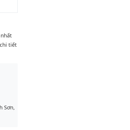
 nhất
hi tiết
h Sơn,