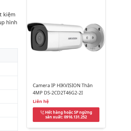
t kiệm
ụp hình
Camera IP HIKVISION Thân
4MP DS-2CD2T46G2-2I
Liên hệ
Hết hàng hoặc SP ngừng
sản xuất
: 0916.131.252