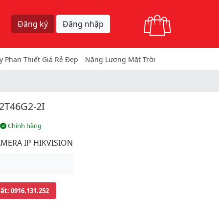
Giỏ hàng
Đăng ký
Đăng nhập
y Phan Thiết Giá Rẻ Đẹp
Năng Lượng Mặt Trời
2T46G2-2I
Chính hãng
MERA IP HIKVISION
uất
: 0916.131.252