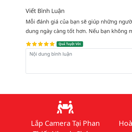
Viết Bình Luận
Bình luận & Đánh giá
Mỗi đánh giá của bạn sẽ giúp những người 
dung ngày càng tốt hơn. Nếu bạn không m
Quá Tuyệt Vời
Nội dung bình luận
Lý do chọn chúng tôi
Lắp Camera Tại Phan
Hoà