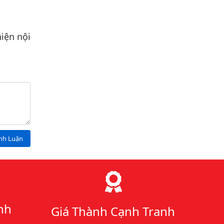
iện nội
ình Luận
nh
Giá Thành Cạnh Tranh