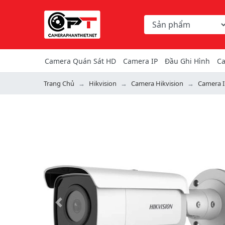
Chọn danh mục tìm ki
Từ khóa hoặc mã hàng
Camera Quán Sát HD
Camera IP
Đầu Ghi Hình
Ca
Trang Chủ
Hikvision
Camera Hikvision
Camera I
Previous