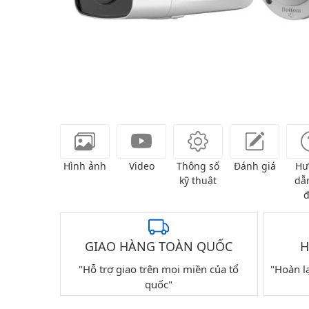
Hình ảnh
Video
Thông số
Đánh giá
Hư
kỹ thuật
dẫn
đ
GIAO HÀNG TOÀN QUỐC
H
"Hỗ trợ giao trên mọi miền của tổ
"Hoàn l
quốc"