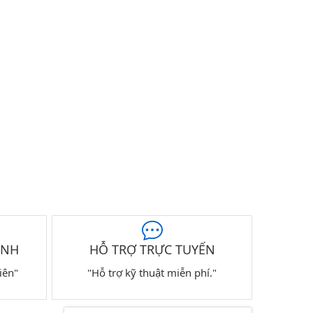
ÀNH
HỖ TRỢ TRỰC TUYẾN
iên"
"Hỗ trợ kỹ thuật miễn phí."