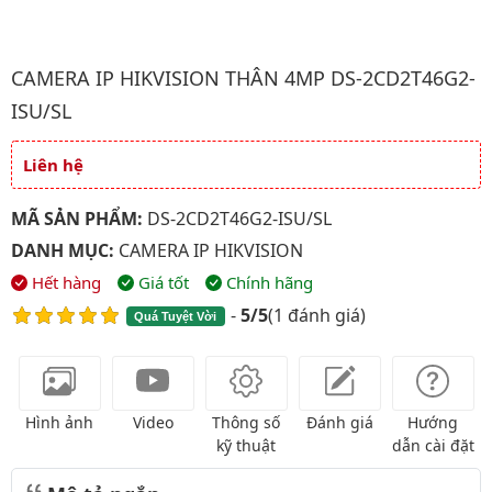
Hình ảnh đại diện của sản phẩm Camera IP HIKVISION Thân 4
CAMERA IP HIKVISION THÂN 4MP DS-2CD2T46G2-
ISU/SL
Liên hệ
Giá và khuyến mãi
MÃ SẢN PHẨM:
DS-2CD2T46G2-ISU/SL
DANH MỤC:
CAMERA IP HIKVISION
Hết hàng
Giá tốt
Chính hãng
-
5/5
(
1 đánh giá
)
Quá Tuyệt Vời
Hình ảnh
Video
Thông số
Đánh giá
Hướng
kỹ thuật
dẫn cài đặt