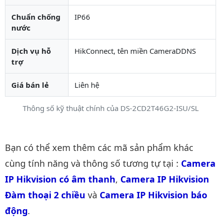
Chuẩn chống
IP66
nước
Dịch vụ hỗ
HikConnect, tên miền CameraDDNS
trợ
Giá bán lẻ
Liên hệ
Thông số kỹ thuật chính của DS-2CD2T46G2-ISU/SL
Danh mục liên quan
Bạn có thể xem thêm các mã sản phẩm khác
cùng tính năng và thông số tương tự tại :
Camera 
IP Hikvision có âm thanh
,
Camera IP Hikvision 
Đàm thoại 2 chiều
và
Camera IP Hikvision báo 
động
.