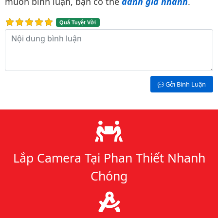
muốn bình luận, bạn có thể
đánh giá nhanh
.
Quá Tuyệt Vời
Nội dung bình luận
Gởi Bình Luận
Lý do chọn chúng tôi
Lắp Camera Tại Phan Thiết Nhanh
Chóng