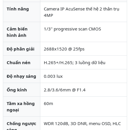
Tính năng
Camera IP AcuSense thế hệ 2 thân trụ
4MP
Cảm biến
1/3" progressive scan CMOS
hình ảnh
Độ phân giải
2688x1520 @ 25fps
Chuẩn nén
H.265+/H.265; 3 luồng dữ liệu
Độ nhạy sáng
0.003 lux
Ống kính
2.8/3.6/6mm @ F1.4
Tầm xa hồng
60m
ngoại
Chống ngược
WDR 120dB, 3D DNR, menu OSD, HLC
sáng