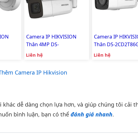
SION
Camera IP HIKVISION
Camera IP HIKVIS
Thân 4MP DS-
Thân DS-2CD2T86
SL
2CD2646G2-IZSU/SL
ISU/SL
Liên hệ
Liên hệ
hêm Camera IP Hikvision
khác dễ dàng chọn lựa hơn, và giúp chúng tôi cải th
uốn bình luận, bạn có thể
đánh giá nhanh
.