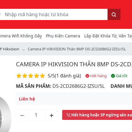
ếm
Tìm kiếm
mera Wifi Không Dây
Phụ Kiện Camera
Lắp Đặt Khóa Từ, Vân Ta
P Hikvision
Camera IP HIKVISION Thân 8MP DS-2CD2686G2-IZSU/SL
CAMERA IP HIKVISION THÂN 8MP DS-2CD
Điểm đánh giá
5/5
(
1 đánh giá
)
Hết hàng
Giá tốt
MÃ SẢN PHẨM:
DS-2CD2686G2-IZSU/SL
DANH M
Liên hệ
Hết hàng hoặc SP ngừng sản x
Next