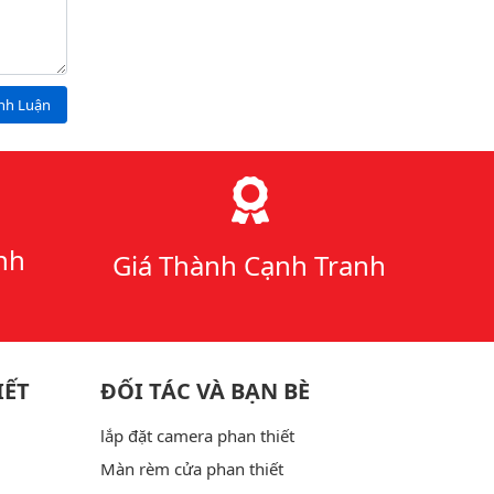
ình Luận
nh
Giá Thành Cạnh Tranh
IẾT
ĐỐI TÁC VÀ BẠN BÈ
lắp đặt camera phan thiết
Màn rèm cửa phan thiết