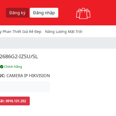
Giỏ hàng
Đăng ký
Đăng nhập
y Phan Thiết Giá Rẻ Đẹp
Năng Lượng Mặt Trời
2686G2-IZSU/SL
Chính hãng
ỤC:
CAMERA IP HIKVISION
uất
: 0916.131.252