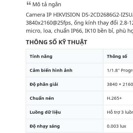
Mô tả ngắn
Camera IP HIKVISION DS-2CD2686G2-IZSU/S
3840x2160@25fps, ống kính thay đổi 2.8-
micro, loa, chuẩn IP66, IK10 bền bỉ, phù 
THÔNG SỐ KỸ THUẬT
Tính năng
Thông số
Cảm biến hình ảnh
1/1.8" Prog
Độ phân giải
3840 × 216
Chuẩn nén
H.265+
Luồng dữ liệu
Hỗ trợ 3 luồ
Độ nhạy sáng
0.003 lux