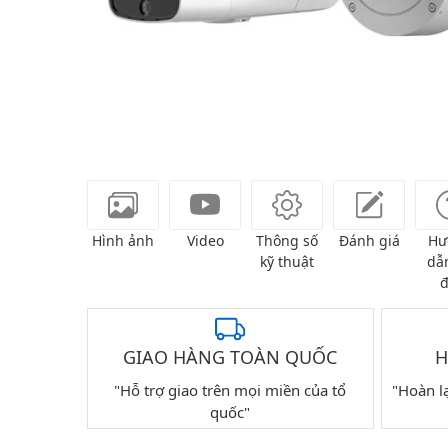
Hình ảnh
Video
Thông số
Đánh giá
Hư
kỹ thuật
dẫn
đ
GIAO HÀNG TOÀN QUỐC
H
"Hỗ trợ giao trên mọi miền của tổ
"Hoàn l
quốc"