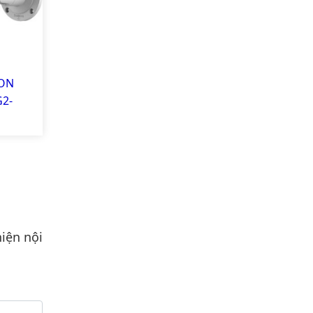
ION
G2-
iện nội