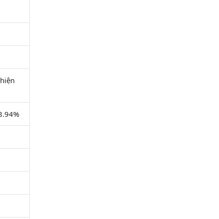
 hiện
98.94%