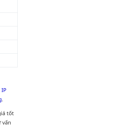
 IP
g
.
iá tốt
ư vấn