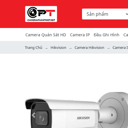
Chọn danh mục tìm ki
Từ khóa hoặc mã hàng
Camera Quán Sát HD
Camera IP
Đầu Ghi Hình
Ca
Trang Chủ
Hikvision
Camera Hikvision
Camera I
Previous