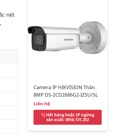
ắc nét
,
Camera IP HIKVISION Thân
8MP DS-2CD2686G2-IZSU/SL
Liên hệ
Hết hàng hoặc SP ngừng
sản xuất
: 0916.131.252