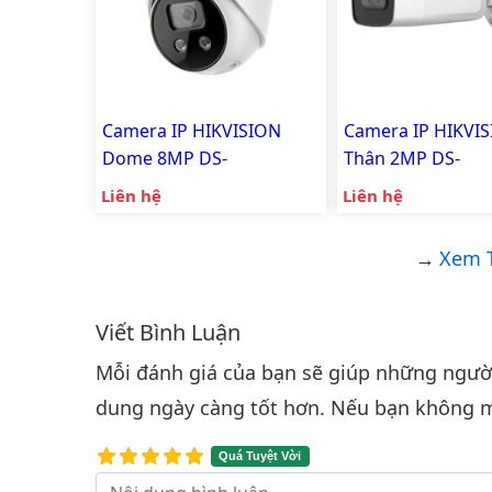
Camera IP HIKVISION
Camera IP HIKVI
Dome 8MP DS-
Thân 2MP DS-
2CD2386G2-ISU/SL
2CD2626G2-IZSU/
Liên hệ
Liên hệ
Xem T
Viết Bình Luận
Bình luận & Đánh giá
Mỗi đánh giá của bạn sẽ giúp những người 
dung ngày càng tốt hơn. Nếu bạn không m
Quá Tuyệt Vời
Nội dung bình luận