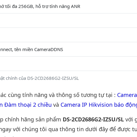
hớ tối đa 256GB, hỗ trợ tính năng ANR
onnect, tên miền CameraDDNS
uật chính của DS-2CD2686G2-IZSU/SL
c cùng tính năng và thông số tương tự tại :
Camera
n Đàm thoại 2 chiều
và
Camera IP Hikvision báo độn
ấp chính hãng sản phẩm
DS-2CD2686G2-IZSU/SL
với g
 ngay với chúng tôi qua thông tin dưới đây để được t