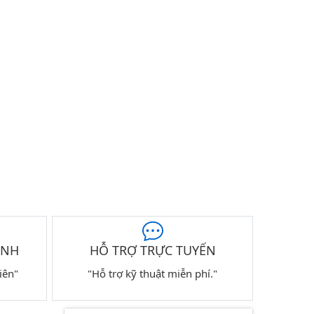
ÀNH
HỖ TRỢ TRỰC TUYẾN
iên"
"Hỗ trợ kỹ thuật miễn phí."