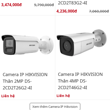
2CD2T83G2-4I
Giá bán:
3,474,000đ
Giá gốc:
5,790,000đ
Giá bán:
4,236,000đ
Giá gốc:
7,060,000đ
Camera IP HIKVISION
Camera IP HIKVISION
Thân 4MP DS-
Thân 2MP DS-
2CD2T46G2-4I
2CD2T26G2-4I
Liên hệ
Liên hệ
Xem thêm Camera IP Hikvision