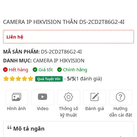
Hình ảnh đại diện của sản phẩm Camera IP HIKVISION Thân DS
CAMERA IP HIKVISION THÂN DS-2CD2T86G2-4I
Liên hệ
Giá và khuyến mãi
MÃ SẢN PHẨM:
DS-2CD2T86G2-4I
DANH MỤC:
CAMERA IP HIKVISION
Hết hàng
Giá tốt
Chính hãng
-
5/5
(
1 đánh giá
)
Quá Tuyệt Vời
Hình ảnh
Video
Thông số
Đánh giá
Hướng
kỹ thuật
dẫn cài đặt
Mô tả ngắn