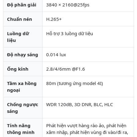
Độ phân giải
3840 × 2160@25fps
Chuẩn nén
H.265+
Luồng dữ
Hỗ trợ 3 luồng dữ liệu
liệu
Độ nhạy sáng
0.014 lux
Ống kính
2.8/4/6mm @F1.6
Tầm xa hồng
80m (tương ứng model 4I)
ngoại
Chống ngược
WDR 120dB, 3D DNR, BLC, HLC
sáng
Tính năng
Phát hiện vượt hàng rào ảo, phát hiện
thông minh
xâm nhập, phát hiện vùng đi vào/đi ra,