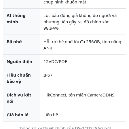
chụp hình khuôn mặt
AI thông
Lọc báo động giả không do người và
minh
phương tiện gây ra, độ chính xác
98.94%
Bộ nhớ
Hỗ trợ thẻ nhớ tối đa 256GB, tính năng
ANR
Nguồn điện
12VDC/POE
Tiêu chuẩn
IP67
bảo vệ
Dịch vụ kết
HikConnect, tên miền CameraDDNS
nối
Giá bán lẻ
Liên hệ
Thông số kỹ thuật chính của DS-2CD2T86G2-4I