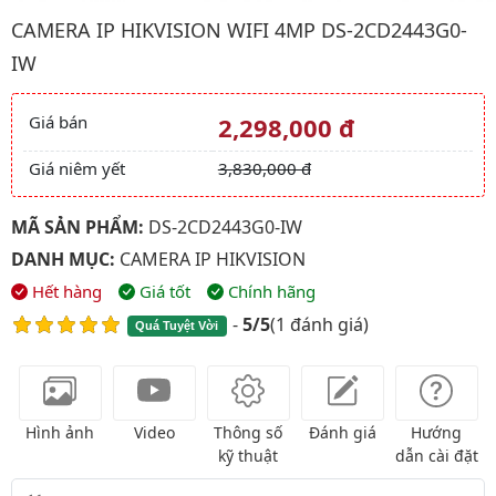
Hình ảnh đại diện của sản phẩm Camera IP HIKVISION WIFI 4
CAMERA IP HIKVISION WIFI 4MP DS-2CD2443G0-
IW
Giá bán
2,298,000 đ
Giá và khuyến mãi
Giá niêm yết
3,830,000 đ
MÃ SẢN PHẨM:
DS-2CD2443G0-IW
DANH MỤC:
CAMERA IP HIKVISION
Hết hàng
Giá tốt
Chính hãng
-
5/5
(
1 đánh giá
)
Quá Tuyệt Vời
Hình ảnh
Video
Thông số
Đánh giá
Hướng
kỹ thuật
dẫn cài đặt