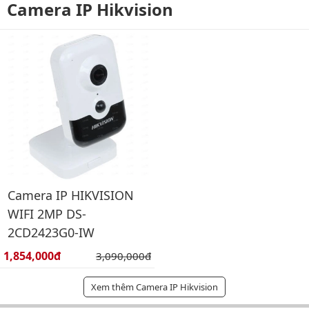
Camera IP Hikvision
Camera IP HIKVISION
WIFI 2MP DS-
2CD2423G0-IW
Giá bán:
1,854,000đ
Giá gốc:
3,090,000đ
Xem thêm Camera IP Hikvision