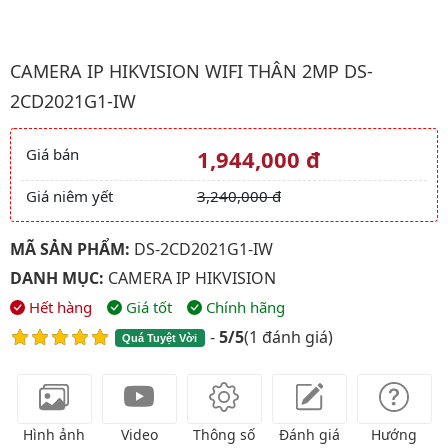
Hình ảnh đại diện của sản phẩm Camera IP HIKVISION WIFI T
CAMERA IP HIKVISION WIFI THÂN 2MP DS-
2CD2021G1-IW
Giá bán
1,944,000 đ
Giá và khuyến mãi
Giá niêm yết
3,240,000 đ
MÃ SẢN PHẨM:
DS-2CD2021G1-IW
DANH MỤC:
CAMERA IP HIKVISION
Hết hàng
Giá tốt
Chính hãng
-
5/5
(
1 đánh giá
)
Quá Tuyệt Vời
Hình ảnh
Video
Thông số
Đánh giá
Hướng