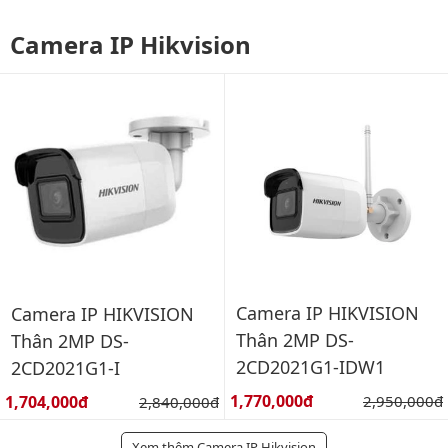
Camera IP Hikvision
Camera IP HIKVISION
Camera IP HIKVISION
Thân 2MP DS-
Thân 2MP DS-
2CD2021G1-IDW1
2CD2021G1-I
Giá bán:
Giá bán:
1,770,000đ
Giá gốc:
1,704,000đ
Giá gốc:
2,950,000đ
2,840,000đ
Xem thêm Camera IP Hikvision