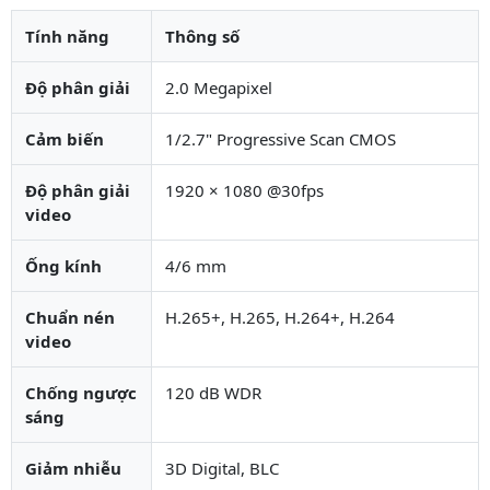
Tính năng
Thông số
Độ phân giải
2.0 Megapixel
Cảm biến
1/2.7" Progressive Scan CMOS
Độ phân giải
1920 × 1080 @30fps
video
Ống kính
4/6 mm
Chuẩn nén
H.265+, H.265, H.264+, H.264
video
Chống ngược
120 dB WDR
sáng
Giảm nhiễu
3D Digital, BLC