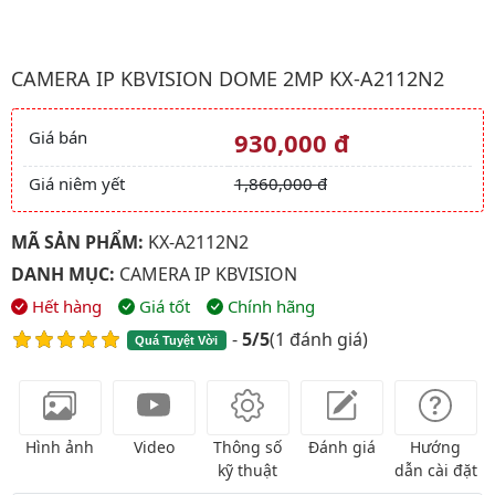
Hình ảnh đại diện của sản phẩm Camera ip kbvision Dome 2Mp
CAMERA IP KBVISION DOME 2MP KX-A2112N2
Giá bán
930,000 đ
Giá và khuyến mãi
Giá niêm yết
1,860,000 đ
MÃ SẢN PHẨM:
KX-A2112N2
DANH MỤC:
CAMERA IP KBVISION
Hết hàng
Giá tốt
Chính hãng
-
5/5
(
1 đánh giá
)
Quá Tuyệt Vời
Hình ảnh
Video
Thông số
Đánh giá
Hướng
kỹ thuật
dẫn cài đặt