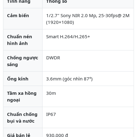
Tính năng
Thông số
Cảm biến
1/2.7" Sony NIR 2.0 Mp, 25-30fps@ 2M
(1920×1080)
Chuẩn nén
Smart H.264/H.265+
hình ảnh
Chống ngược
DWDR
sáng
Ống kính
3.6mm (góc nhìn 87°)
Tầm xa hồng
30m
ngoại
Chuẩn chống
IP67
bụi và nước
Giá bán lẻ
930,000 đ