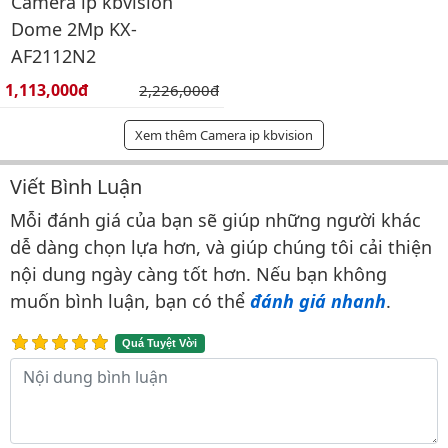
Camera ip kbvision
Dome 2Mp KX-
AF2112N2
Giá bán:
1,113,000đ
Giá gốc:
2,226,000đ
Xem thêm Camera ip kbvision
Viết Bình Luận
Bình luận & Đánh giá
Mỗi đánh giá của bạn sẽ giúp những người khác
dễ dàng chọn lựa hơn, và giúp chúng tôi cải thiện
nội dung ngày càng tốt hơn. Nếu bạn không
muốn bình luận, bạn có thể
đánh giá nhanh
.
Quá Tuyệt Vời
Nội dung bình luận