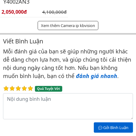
Y4002AN3
Giá bán:
2,050,000đ
Giá gốc:
4,100,000đ
Xem thêm Camera ip kbvision
Viết Bình Luận
Bình luận & Đánh giá
Mỗi đánh giá của bạn sẽ giúp những người khác
dễ dàng chọn lựa hơn, và giúp chúng tôi cải thiện
nội dung ngày càng tốt hơn. Nếu bạn không
muốn bình luận, bạn có thể
đánh giá nhanh
.
Quá Tuyệt Vời
Nội dung bình luận
Gởi Bình Luận