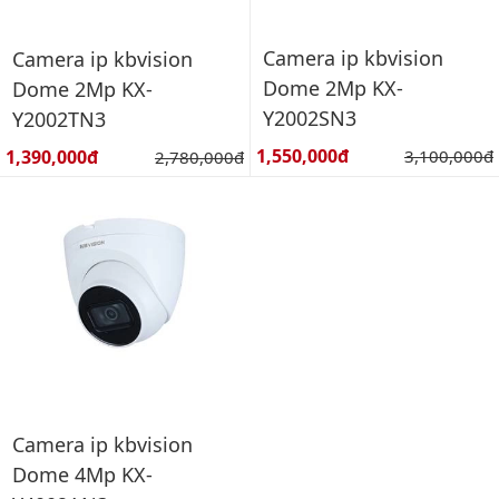
Camera ip kbvision
Camera ip kbvision
Dome 2Mp KX-
Dome 2Mp KX-
Y2002SN3
Y2002TN3
Giá bán:
Giá bán:
1,550,000đ
Giá gốc:
1,390,000đ
Giá gốc:
3,100,000đ
2,780,000đ
Camera ip kbvision
Dome 4Mp KX-