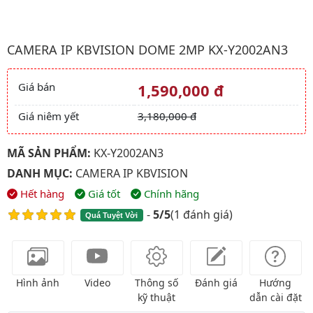
Hình ảnh đại diện của sản phẩm Camera ip kbvision Dome 2Mp
CAMERA IP KBVISION DOME 2MP KX-Y2002AN3
Giá bán
1,590,000 đ
Giá và khuyến mãi
Giá niêm yết
3,180,000 đ
MÃ SẢN PHẨM:
KX-Y2002AN3
DANH MỤC:
CAMERA IP KBVISION
Hết hàng
Giá tốt
Chính hãng
-
5/5
(
1 đánh giá
)
Quá Tuyệt Vời
Hình ảnh
Video
Thông số
Đánh giá
Hướng
kỹ thuật
dẫn cài đặt