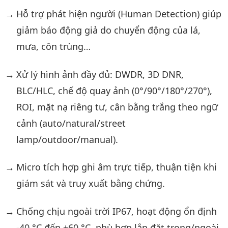
Hỗ trợ phát hiện người (Human Detection) giúp
giảm báo động giả do chuyển động của lá,
mưa, côn trùng…
Xử lý hình ảnh đầy đủ: DWDR, 3D DNR,
BLC/HLC, chế độ quay ảnh (0°/90°/180°/270°),
ROI, mặt nạ riêng tư, cân bằng trắng theo ngữ
cảnh (auto/natural/street
lamp/outdoor/manual).
Micro tích hợp ghi âm trực tiếp, thuận tiện khi
giám sát và truy xuất bằng chứng.
Chống chịu ngoài trời IP67, hoạt động ổn định
-40 °C đến +60 °C, phù hợp lắp đặt trong/ngoài