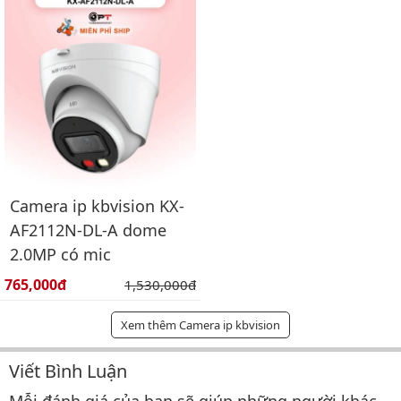
Camera ip kbvision KX-
AF2112N-DL-A dome
2.0MP có mic
Giá bán:
765,000đ
Giá gốc:
1,530,000đ
Xem thêm Camera ip kbvision
Viết Bình Luận
Bình luận & Đánh giá
Mỗi đánh giá của bạn sẽ giúp những người khác