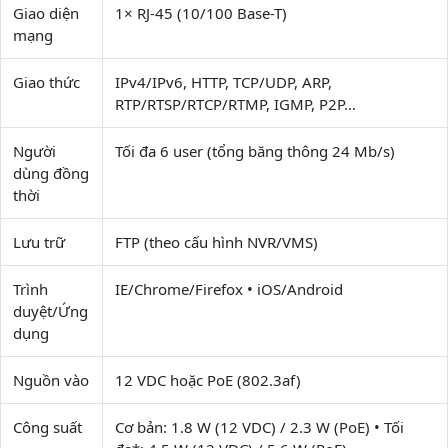
Giao diện
1× RJ-45 (10/100 Base-T)
mạng
Giao thức
IPv4/IPv6, HTTP, TCP/UDP, ARP,
RTP/RTSP/RTCP/RTMP, IGMP, P2P…
Người
Tối đa 6 user (tổng băng thông 24 Mb/s)
dùng đồng
thời
Lưu trữ
FTP (theo cấu hình NVR/VMS)
Trình
IE/Chrome/Firefox • iOS/Android
duyệt/Ứng
dụng
Nguồn vào
12 VDC hoặc PoE (802.3af)
Công suất
Cơ bản: 1.8 W (12 VDC) / 2.3 W (PoE) • Tối