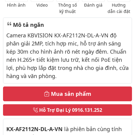
Hình ảnh
Video
Thông số
Đánh giá
Hướng
kỹ thuật
dẫn cài đặt
Mô tả ngắn
Camera KBVISION KX-AF2112N-DL-A-VN độ
phân giải 2MP, tích hợp mic, hỗ trợ ánh sáng
kép 30m cho hình ảnh rõ nét ngày đêm. Chuẩn
nén H.265+ tiết kiệm lưu trữ, kết nối PoE tiện
lợi, phù hợp lắp đặt trong nhà cho gia đình, cửa
hàng và văn phòng.
Mua sản phẩm
Hỗ Trợ Đại Lý
0916.131.252
Thông tin thêm
KX-AF2112N-DL-A-VN
là phiên bản cùng tính