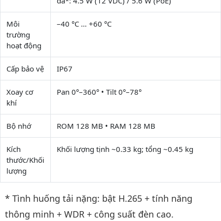
đa*: 4.5 W (12 VDC) / 5.6 W (PoE)
Môi
–40 °C … +60 °C
trường
hoạt động
Cấp bảo vệ
IP67
Xoay cơ
Pan 0°–360° • Tilt 0°–78°
khí
Bộ nhớ
ROM 128 MB • RAM 128 MB
Kích
Khối lượng tịnh ~0.33 kg; tổng ~0.45 kg
thước/Khối
lượng
* Tình huống tải nặng: bật H.265 + tính năng
thông minh + WDR + công suất đèn cao.