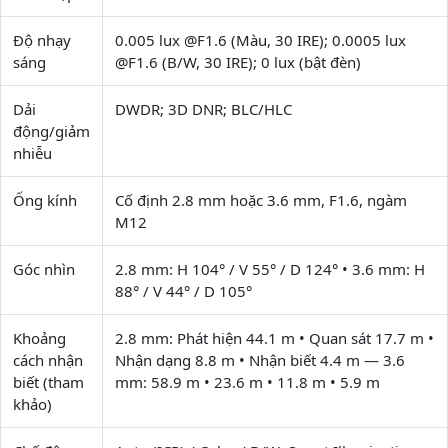
Độ nhạy
0.005 lux @F1.6 (Màu, 30 IRE); 0.0005 lux
sáng
@F1.6 (B/W, 30 IRE); 0 lux (bật đèn)
Dải
DWDR; 3D DNR; BLC/HLC
động/giảm
nhiễu
Ống kính
Cố định 2.8 mm hoặc 3.6 mm, F1.6, ngàm
M12
Góc nhìn
2.8 mm: H 104° / V 55° / D 124° • 3.6 mm: H
88° / V 44° / D 105°
Khoảng
2.8 mm: Phát hiện 44.1 m • Quan sát 17.7 m •
cách nhận
Nhận dạng 8.8 m • Nhận biết 4.4 m — 3.6
biết (tham
mm: 58.9 m • 23.6 m • 11.8 m • 5.9 m
khảo)