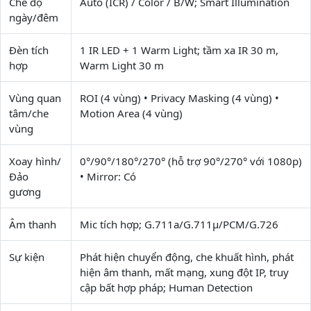
Chế độ
Auto (ICR) / Color / B/W; Smart Illumination
ngày/đêm
Đèn tích
1 IR LED + 1 Warm Light; tầm xa IR 30 m,
hợp
Warm Light 30 m
Vùng quan
ROI (4 vùng) • Privacy Masking (4 vùng) •
tâm/che
Motion Area (4 vùng)
vùng
Xoay hình/
0°/90°/180°/270° (hỗ trợ 90°/270° với 1080p)
Đảo
• Mirror: Có
gương
Âm thanh
Mic tích hợp; G.711a/G.711μ/PCM/G.726
Sự kiện
Phát hiện chuyển động, che khuất hình, phát
hiện âm thanh, mất mạng, xung đột IP, truy
cập bất hợp pháp; Human Detection