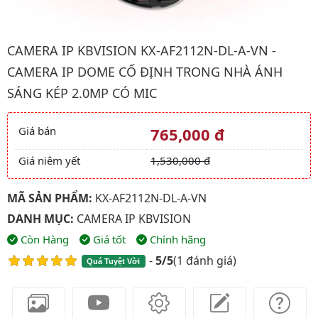
Hình ảnh đại diện của sản phẩm Camera ip kbvision KX-AF2112N
CAMERA IP KBVISION KX-AF2112N-DL-A-VN -
CAMERA IP DOME CỐ ĐỊNH TRONG NHÀ ÁNH
SÁNG KÉP 2.0MP CÓ MIC
Giá bán
765,000 đ
Giá và khuyến mãi
Giá niêm yết
1,530,000 đ
MÃ SẢN PHẨM:
KX-AF2112N-DL-A-VN
DANH MỤC:
CAMERA IP KBVISION
Còn Hàng
Giá tốt
Chính hãng
-
5/5
(
1 đánh giá
)
Quá Tuyệt Vời