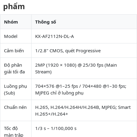
phẩm
Nhóm
Thông số
Model
KX-AF2112N-DL-A
Cảm biến
1/2.8" CMOS, quét Progressive
Độ phân
2MP (1920 × 1080) @ 25/30 fps (Main
giải tối đa
Stream)
Luồng phụ
704×576 @1–25 fps / 704×480 @1–30 fps;
(Sub)
MJPEG chỉ ở luồng phụ
Chuẩn nén
H.265, H.264/H.264H/H.264B, MJPEG; Smart
H.265+/H.264+
Tốc độ
1/3 s – 1/100,000 s
màn trập