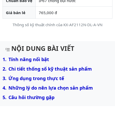
Chuẩn bảo vệ
IP67 chống bụi nước
Giá bán lẻ
765,000 đ
Thông số kỹ thuật chính của KX-AF2112N-DL-A-VN
Mô tả chi tiết sản phẩm
NỘI DUNG BÀI VIẾT
Tính năng nổi bật
Chi tiết thống số kỹ thuật sản phẩm
Ứng dụng trong thực tế
Những lý do nên lựa chọn sản phẩm
Câu hỏi thường gặp