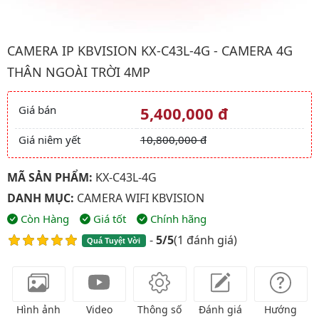
Hình ảnh đại diện của sản phẩm Camera ip kbvision KX-C43L-4G 
CAMERA IP KBVISION KX-C43L-4G - CAMERA 4G
THÂN NGOÀI TRỜI 4MP
Giá bán
5,400,000 đ
Giá và khuyến mãi
Giá niêm yết
10,800,000 đ
MÃ SẢN PHẨM:
KX-C43L-4G
DANH MỤC:
CAMERA WIFI KBVISION
Còn Hàng
Giá tốt
Chính hãng
-
5/5
(
1 đánh giá
)
Quá Tuyệt Vời
Hình ảnh
Video
Thông số
Đánh giá
Hướng