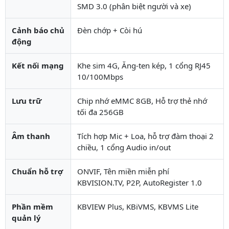
SMD 3.0 (phân biệt người và xe)
Cảnh báo chủ
Đèn chớp + Còi hú
động
Kết nối mạng
Khe sim 4G, Ăng-ten kép, 1 cổng RJ45
10/100Mbps
Lưu trữ
Chip nhớ eMMC 8GB, Hỗ trợ thẻ nhớ
tối đa 256GB
Âm thanh
Tích hợp Mic + Loa, hỗ trợ đàm thoại 2
chiều, 1 cổng Audio in/out
Chuẩn hỗ trợ
ONVIF, Tên miền miễn phí
KBVISION.TV, P2P, AutoRegister 1.0
Phần mềm
KBVIEW Plus, KBiVMS, KBVMS Lite
quản lý