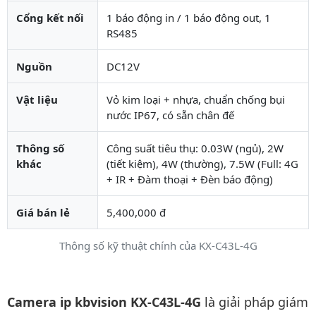
Cổng kết nối
1 báo động in / 1 báo động out, 1
RS485
Nguồn
DC12V
Vật liệu
Vỏ kim loại + nhựa, chuẩn chống bụi
nước IP67, có sẵn chân đế
Thông số
Công suất tiêu thụ: 0.03W (ngủ), 2W
khác
(tiết kiệm), 4W (thường), 7.5W (Full: 4G
+ IR + Đàm thoại + Đèn báo động)
Giá bán lẻ
5,400,000 đ
Thông số kỹ thuật chính của KX-C43L-4G
Mô tả chi tiết sản phẩm
Camera ip kbvision KX-C43L-4G
là giải pháp giám