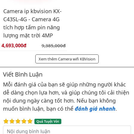
Camera ip kbvision KX-
C43SL-4G - Camera 4G
tích hợp tấm pin năng
lượng mặt trời 4MP
Giá bán:
4,693,000đ
Giá gốc:
9,385,000đ
Xem thêm Camera wifi KBVision
Viết Bình Luận
Bình luận & Đánh giá
Mỗi đánh giá của bạn sẽ giúp những người khác
dễ dàng chọn lựa hơn, và giúp chúng tôi cải thiện
nội dung ngày càng tốt hơn. Nếu bạn không
muốn bình luận, bạn có thể
đánh giá nhanh
.
Quá Tuyệt Vời
Nội dung bình luận