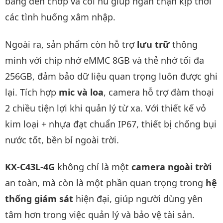
bằng đèn chớp và còi hú giúp ngăn chặn kịp thời
các tình huống xâm nhập.
Ngoài ra, sản phẩm còn hỗ trợ
lưu trữ
thông
minh với chip nhớ eMMC 8GB và thẻ nhớ tối đa
256GB, đảm bảo dữ liệu quan trọng luôn được ghi
lại. Tích hợp
mic và loa
, camera hỗ trợ đàm thoại
2 chiều tiện lợi khi quản lý từ xa. Với thiết kế vỏ
kim loại + nhựa đạt chuẩn IP67, thiết bị chống bụi
nước tốt, bền bỉ ngoài trời.
KX-C43L-4G
không chỉ là một
camera ngoài trời
an toàn, mà còn là một phần quan trọng trong
hệ
thống giám sát
hiện đại, giúp người dùng yên
tâm hơn trong việc quản lý và bảo vệ tài sản.