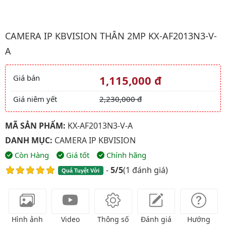
Hình ảnh đại diện của sản phẩm Camera ip kbvision Thân 2Mp 
CAMERA IP KBVISION THÂN 2MP KX-AF2013N3-V-
A
Giá bán
1,115,000 đ
Giá và khuyến mãi
Giá niêm yết
2,230,000 đ
MÃ SẢN PHẨM:
KX-AF2013N3-V-A
DANH MỤC:
CAMERA IP KBVISION
Còn Hàng
Giá tốt
Chính hãng
-
5/5
(
1 đánh giá
)
Quá Tuyệt Vời
Hình ảnh
Video
Thông số
Đánh giá
Hướng