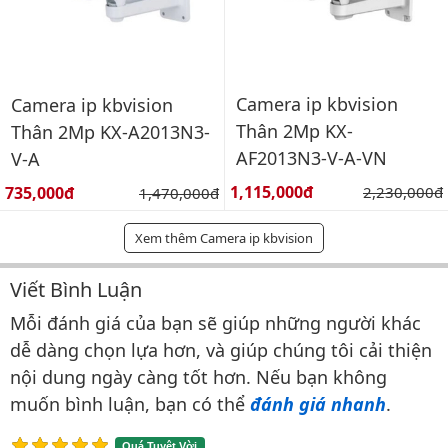
Camera ip kbvision
Camera ip kbvision
Thân 2Mp KX-
Thân 2Mp KX-A2013N3-
AF2013N3-V-A-VN
V-A
Giá bán:
Giá bán:
1,115,000đ
Giá gốc:
735,000đ
Giá gốc:
2,230,000đ
1,470,000đ
Xem thêm Camera ip kbvision
Viết Bình Luận
Bình luận & Đánh giá
Mỗi đánh giá của bạn sẽ giúp những người khác
dễ dàng chọn lựa hơn, và giúp chúng tôi cải thiện
nội dung ngày càng tốt hơn. Nếu bạn không
muốn bình luận, bạn có thể
đánh giá nhanh
.
Quá Tuyệt Vời