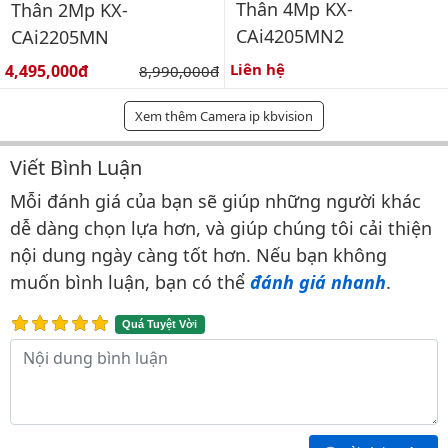
Thân 4Mp KX-
Thân 2Mp KX-
CAi4205MN2
CAi2205MN
Giá bán:
Liên hệ
4,495,000đ
Giá gốc:
8,990,000đ
Xem thêm Camera ip kbvision
Viết Bình Luận
Bình luận & Đánh giá
Mỗi đánh giá của bạn sẽ giúp những người khác
dễ dàng chọn lựa hơn, và giúp chúng tôi cải thiện
nội dung ngày càng tốt hơn. Nếu bạn không
muốn bình luận, bạn có thể
đánh giá nhanh
.
Quá Tuyệt Vời
Nội dung bình luận