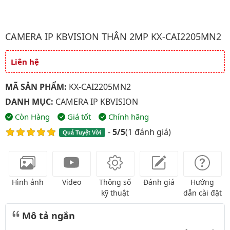
Hình ảnh đại diện của sản phẩm Camera ip kbvision Thân 2Mp
CAMERA IP KBVISION THÂN 2MP KX-CAI2205MN2
Liên hệ
Giá và khuyến mãi
MÃ SẢN PHẨM:
KX-CAI2205MN2
DANH MỤC:
CAMERA IP KBVISION
Còn Hàng
Giá tốt
Chính hãng
-
5/5
(
1 đánh giá
)
Quá Tuyệt Vời
Hình ảnh
Video
Thông số
Đánh giá
Hướng
kỹ thuật
dẫn cài đặt
Mô tả ngắn