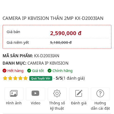
Hình ảnh đại diện của sản phẩm Camera ip kbvision Thân 2Mp 
CAMERA IP KBVISION THÂN 2MP KX-D2003IAN
Giá bán
2,590,000 đ
Giá và khuyến mãi
Giá niêm yết
5,180,000 đ
MÃ SẢN PHẨM:
KX-D2003IAN
DANH MỤC:
CAMERA IP KBVISION
Hết hàng
Giá tốt
Chính hãng
-
5/5
(
1 đánh giá
)
Quá Tuyệt Vời
Hình ảnh
Video
Thông số
Đánh giá
Hướng
kỹ thuật
dẫn cài đặt