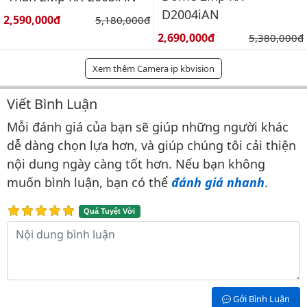
D2004iAN
Giá bán:
2,590,000đ
Giá gốc:
5,180,000đ
Giá bán:
2,690,000đ
Giá gốc:
5,380,000đ
Xem thêm Camera ip kbvision
Viết Bình Luận
Bình luận & Đánh giá
Mỗi đánh giá của bạn sẽ giúp những người khác
dễ dàng chọn lựa hơn, và giúp chúng tôi cải thiện
nội dung ngày càng tốt hơn. Nếu bạn không
muốn bình luận, bạn có thể
đánh giá nhanh
.
Quá Tuyệt Vời
Nội dung bình luận
Gởi Bình Luận