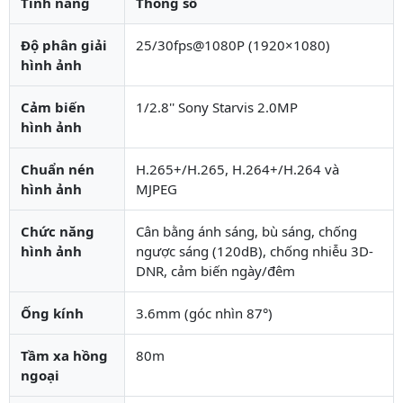
Tính năng
Thông số
Độ phân giải
25/30fps@1080P (1920×1080)
hình ảnh
Cảm biến
1/2.8'' Sony Starvis 2.0MP
hình ảnh
Chuẩn nén
H.265+/H.265, H.264+/H.264 và
hình ảnh
MJPEG
Chức năng
Cân bằng ánh sáng, bù sáng, chống
hình ảnh
ngược sáng (120dB), chống nhiễu 3D-
DNR, cảm biến ngày/đêm
Ống kính
3.6mm (góc nhìn 87°)
Tầm xa hồng
80m
ngoại