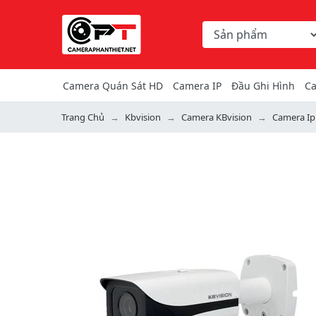
Chọn danh mục tìm ki
Từ khóa hoặc mã hàng
Camera Quán Sát HD
Camera IP
Đầu Ghi Hình
Ca
Trang Chủ
Kbvision
Camera KBvision
Camera Ip
Previous