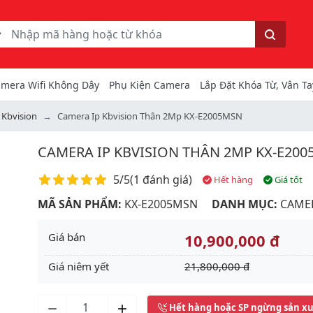
ếm
Tìm kiếm
mera Wifi Không Dây
Phụ Kiện Camera
Lắp Đặt Khóa Từ, Vân Ta
 Kbvision
Camera Ip Kbvision Thân 2Mp KX-E2005MSN
CAMERA IP KBVISION THÂN 2MP KX-E20
Điểm đánh giá
5/5
(
1 đánh giá
)
Hết hàng
Giá tốt
MÃ SẢN PHẨM:
KX-E2005MSN
DANH MỤC:
CAMER
Giá bán
10,900,000 đ
Giá niêm yết
21,800,000 đ
Next
Hết hàng hoặc SP ngừng sản x