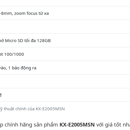
4~8mm, zoom focus từ xa
hớ Micro SD tối đa 128GB
et 100/1000
vào, 1 báo động ra
đ
kỹ thuật chính của KX-E2005MSN
ấp chính hãng sản phẩm
KX-E2005MSN
với giá tốt nh