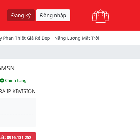
Giỏ hàng
Đăng ký
Đăng nhập
y Phan Thiết Giá Rẻ Đẹp
Năng Lượng Mặt Trời
05MSN
Chính hãng
A IP KBVISION
uất
: 0916.131.252