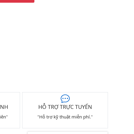
ÀNH
HỖ TRỢ TRỰC TUYẾN
iên"
"Hỗ trợ kỹ thuật miễn phí."