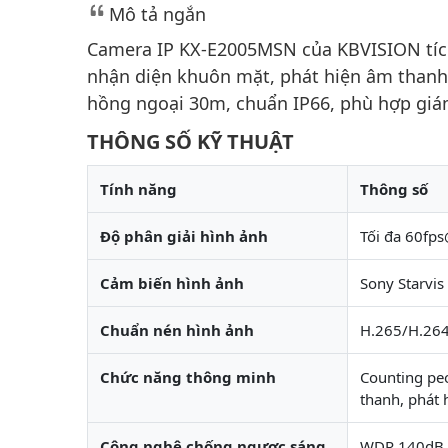
Mô tả ngắn
Camera IP KX-E2005MSN của KBVISION tích
nhận diện khuôn mặt, phát hiện âm thanh
hồng ngoại 30m, chuẩn IP66, phù hợp giám
THÔNG SỐ KỸ THUẬT
Tính năng
Thông số
Độ phân giải hình ảnh
Tối đa 60fp
Cảm biến hình ảnh
Sony Starvi
Chuẩn nén hình ảnh
H.265/H.26
Chức năng thông minh
Counting peo
thanh, phát 
Công nghệ chống ngược sáng
WDR 140dB