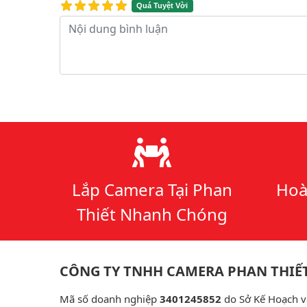
Quá Tuyệt Vời
Nội dung bình luận
Lý do chọn chúng tôi
Lắp Camera Tại Phan
Hoà
Thiết Nhanh Chóng
CÔNG TY TNHH CAMERA PHAN THIẾ
Mã số doanh nghiệp
3401245852
do Sở Kế Hoạch v