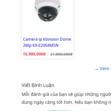
Camera ip kbvision Dome
2Mp KX-E2004MSN
Giá bán:
10,900,000đ
Giá gốc:
21,800,000đ
Xem 
Viết Bình Luận
Bình luận & Đánh giá
Mỗi đánh giá của bạn sẽ giúp những người 
dung ngày càng tốt hơn. Nếu bạn không m