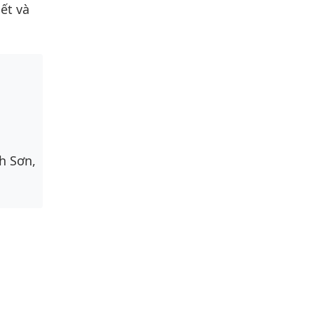
ết và
h Sơn,