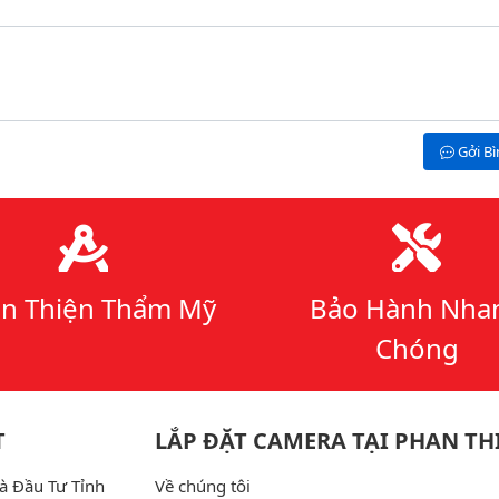
Gởi B
n Thiện Thẩm Mỹ
Bảo Hành Nha
Chóng
T
LẮP ĐẶT CAMERA TẠI PHAN TH
à Đầu Tư Tỉnh
Về chúng tôi