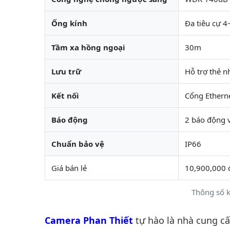
Ống kính
Đa tiêu cự 
Tầm xa hồng ngoại
30m
Lưu trữ
Hỗ trợ thẻ n
Kết nối
Cổng Ethern
Báo động
2 báo động 
Chuẩn bảo vệ
IP66
Giá bán lẻ
10,900,000 
Thông số 
Camera Phan Thiết
tự hào là nhà cung c