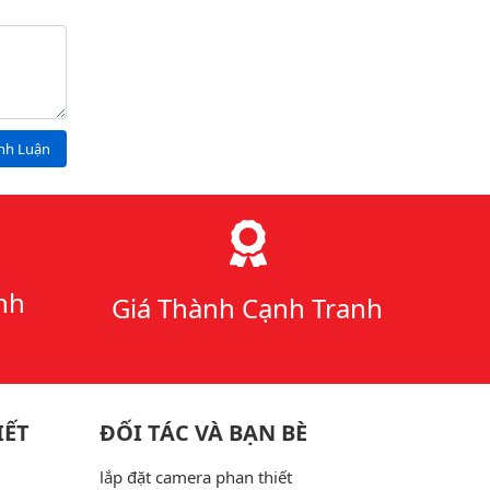
ình Luận
nh
Giá Thành Cạnh Tranh
IẾT
ĐỐI TÁC VÀ BẠN BÈ
lắp đặt camera phan thiết