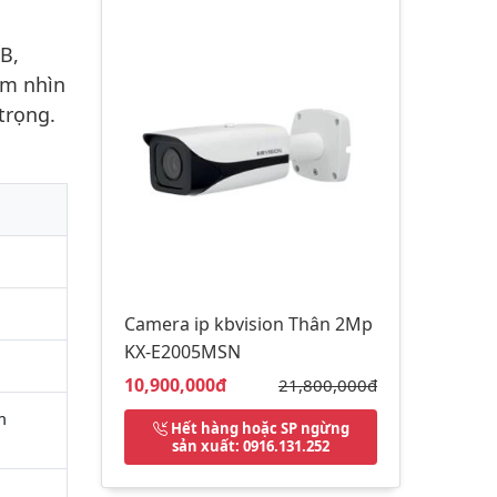
B,
ầm nhìn
trọng.
Camera ip kbvision Thân 2Mp
KX-E2005MSN
Giá bán:
10,900,000đ
Giá gốc:
21,800,000đ
m
Hết hàng hoặc SP ngừng
sản xuất
: 0916.131.252