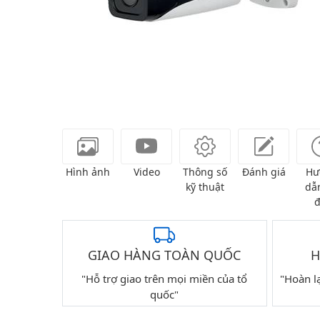
Hình ảnh
Video
Thông số
Đánh giá
Hư
kỹ thuật
dẫn
đ
GIAO HÀNG TOÀN QUỐC
H
"Hỗ trợ giao trên mọi miền của tổ
"Hoàn l
quốc"