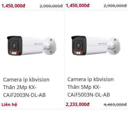
Giá bán:
Giá bán:
1,450,000đ
Giá gốc:
1,450,000đ
Giá gốc:
2,900,000đ
2,900,000đ
Camera ip kbvision
Camera ip kbvision
Thân 5Mp KX-
Thân 2Mp KX-
CAiF5003N-DL-AB
CAiF2003N-DL-AB
Giá bán:
2,233,000đ
Giá gốc:
Liên hệ
4,465,000đ