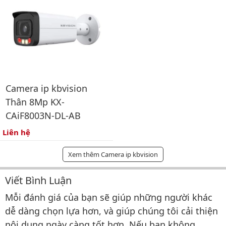
Camera ip kbvision
Thân 8Mp KX-
CAiF8003N-DL-AB
Liên hệ
Xem thêm Camera ip kbvision
Viết Bình Luận
Bình luận & Đánh giá
Mỗi đánh giá của bạn sẽ giúp những người khác
dễ dàng chọn lựa hơn, và giúp chúng tôi cải thiện
nội dung ngày càng tốt hơn. Nếu bạn không