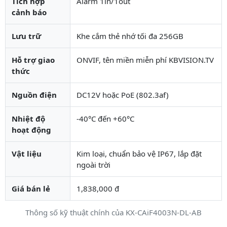
Tích hợp
Alarm 1in/1out
cảnh báo
Lưu trữ
Khe cắm thẻ nhớ tối đa 256GB
Hỗ trợ giao
ONVIF, tên miền miễn phí KBVISION.TV
thức
Nguồn điện
DC12V hoặc PoE (802.3af)
Nhiệt độ
-40°C đến +60°C
hoạt động
Vật liệu
Kim loại, chuẩn bảo vệ IP67, lắp đặt
ngoài trời
Giá bán lẻ
1,838,000 đ
Thông số kỹ thuật chính của KX-CAiF4003N-DL-AB