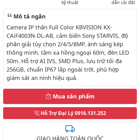
kỹ thuật
dẫn cài đặt
Mô tả ngắn
Camera IP thân Full Color KBVISION KX-
CAiF4003N-DL-AB, cảm biến Sony STARVIS, độ
phân giải tùy chọn 2/4/5/8MP, ánh sáng kép
thông minh, tầm xa hồng ngoại 60m, đèn LED
50m. Hỗ trợ AI IVS, SMD Plus, lưu trữ tối đa
256GB, chuẩn IP67 lắp ngoài trời, phù hợp
giám sát an ninh hiệu quả.
Mua sản phẩm
Hỗ Trợ Đại Lý
0916.131.252
GIAO HÀNG TOÀN QUỐC