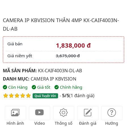
Hình ảnh đại diện của sản phẩm Camera ip kbvision Thân 4Mp
CAMERA IP KBVISION THÂN 4MP KX-CAIF4003N-
DL-AB
Giá bán
1,838,000 đ
Giá và khuyến mãi
Giá niêm yết
3,675,000 đ
MÃ SẢN PHẨM:
KX-CAIF4003N-DL-AB
DANH MỤC:
CAMERA IP KBVISION
Còn Hàng
Giá tốt
Chính hãng
-
5/5
(
1 đánh giá
)
Quá Tuyệt Vời
Hình ảnh
Video
Thông số
Đánh giá
Hướng