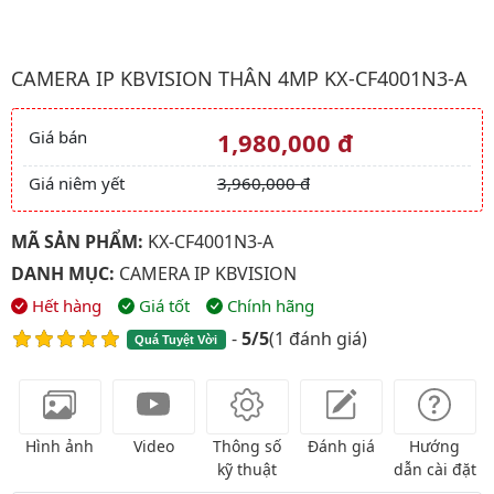
Hình ảnh đại diện của sản phẩm Camera ip kbvision Thân 4Mp 
CAMERA IP KBVISION THÂN 4MP KX-CF4001N3-A
Giá bán
1,980,000 đ
Giá và khuyến mãi
Giá niêm yết
3,960,000 đ
MÃ SẢN PHẨM:
KX-CF4001N3-A
DANH MỤC:
CAMERA IP KBVISION
Hết hàng
Giá tốt
Chính hãng
-
5/5
(
1 đánh giá
)
Quá Tuyệt Vời
Hình ảnh
Video
Thông số
Đánh giá
Hướng
kỹ thuật
dẫn cài đặt