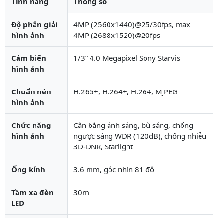
Tính năng
Thông số
Độ phân giải
4MP (2560x1440)@25/30fps, max
hình ảnh
4MP (2688x1520)@20fps
Cảm biến
1/3” 4.0 Megapixel Sony Starvis
hình ảnh
Chuẩn nén
H.265+, H.264+, H.264, MJPEG
hình ảnh
Chức năng
Cân bằng ánh sáng, bù sáng, chống
hình ảnh
ngược sáng WDR (120dB), chống nhiễu
3D-DNR, Starlight
Ống kính
3.6 mm, góc nhìn 81 độ
Tầm xa đèn
30m
LED