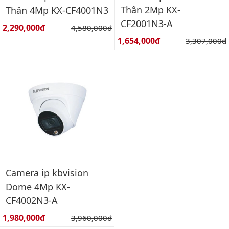
Thân 2Mp KX-
Thân 4Mp KX-CF4001N3
CF2001N3-A
Giá bán:
2,290,000đ
Giá gốc:
4,580,000đ
Giá bán:
1,654,000đ
Giá gốc:
3,307,000đ
Camera ip kbvision
Dome 4Mp KX-
CF4002N3-A
Giá bán:
1,980,000đ
Giá gốc:
3,960,000đ