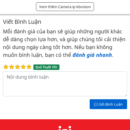
Xem thêm Camera ip kbvision
Viết Bình Luận
Bình luận & Đánh giá
Mỗi đánh giá của bạn sẽ giúp những người khác
dễ dàng chọn lựa hơn, và giúp chúng tôi cải thiện
nội dung ngày càng tốt hơn. Nếu bạn không
muốn bình luận, bạn có thể
đánh giá nhanh
.
Quá Tuyệt Vời
Nội dung bình luận
Gởi Bình Luận
Lý do chọn chúng tôi