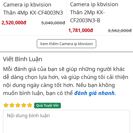
Camera ip kbvision
Camera ip kbvision
Thân 2Mp KX-
Thân 4Mp KX-CF4003N3
CF2003N3-B
Giá bán:
2,520,000đ
Giá gốc:
5,040,000đ
Giá bán:
1,781,000đ
Giá gốc:
3,562,000đ
Xem thêm Camera ip kbvision
Viết Bình Luận
Bình luận & Đánh giá
Mỗi đánh giá của bạn sẽ giúp những người khác
dễ dàng chọn lựa hơn, và giúp chúng tôi cải thiện
nội dung ngày càng tốt hơn. Nếu bạn không
muốn bình luận, bạn có thể
đánh giá nhanh
.
Quá Tuyệt Vời
Nội dung bình luận