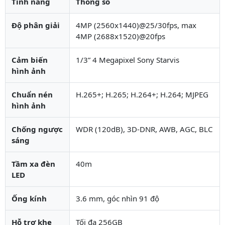
Tính năng
Thông số
Độ phân giải
4MP (2560x1440)@25/30fps, max
4MP (2688x1520)@20fps
Cảm biến
1/3” 4 Megapixel Sony Starvis
hình ảnh
Chuẩn nén
H.265+; H.265; H.264+; H.264; MJPEG
hình ảnh
Chống ngược
WDR (120dB), 3D-DNR, AWB, AGC, BLC
sáng
Tầm xa đèn
40m
LED
Ống kính
3.6 mm, góc nhìn 91 độ
Hỗ trợ khe
Tối đa 256GB