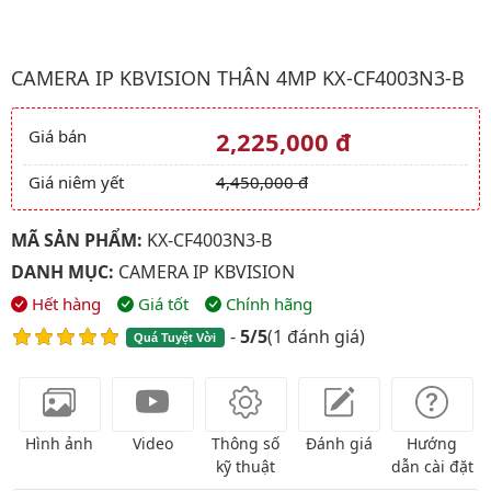
Hình ảnh đại diện của sản phẩm Camera ip kbvision Thân 4Mp 
CAMERA IP KBVISION THÂN 4MP KX-CF4003N3-B
Giá bán
2,225,000 đ
Giá và khuyến mãi
Giá niêm yết
4,450,000 đ
MÃ SẢN PHẨM:
KX-CF4003N3-B
DANH MỤC:
CAMERA IP KBVISION
Hết hàng
Giá tốt
Chính hãng
-
5/5
(
1 đánh giá
)
Quá Tuyệt Vời
Hình ảnh
Video
Thông số
Đánh giá
Hướng
kỹ thuật
dẫn cài đặt