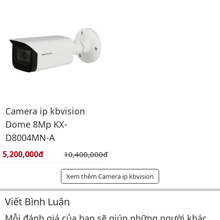
Camera ip kbvision
Dome 8Mp KX-
D8004MN-A
Giá bán:
5,200,000đ
Giá gốc:
10,400,000đ
Xem thêm Camera ip kbvision
Viết Bình Luận
Bình luận & Đánh giá
Mỗi đánh giá của bạn sẽ giúp những người khác