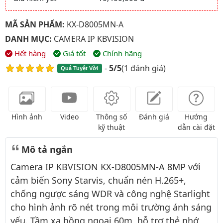
MÃ SẢN PHẨM:
KX-D8005MN-A
DANH MỤC:
CAMERA IP KBVISION
Hết hàng
Giá tốt
Chính hãng
-
5/5
(
1 đánh giá
)
Quá Tuyệt Vời
Hình ảnh
Video
Thông số
Đánh giá
Hướng
kỹ thuật
dẫn cài đặt
Mô tả ngắn
Camera IP KBVISION KX-D8005MN-A 8MP với
cảm biến Sony Starvis, chuẩn nén H.265+,
chống ngược sáng WDR và công nghệ Starlight
cho hình ảnh rõ nét trong môi trường ánh sáng
yếu. Tầm xa hồng ngoại 60m, hỗ trợ thẻ nhớ