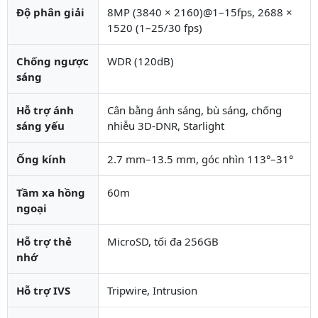
Độ phân giải
8MP (3840 × 2160)@1–15fps, 2688 ×
1520 (1–25/30 fps)
Chống ngược
WDR (120dB)
sáng
Hỗ trợ ánh
Cân bằng ánh sáng, bù sáng, chống
sáng yếu
nhiễu 3D-DNR, Starlight
Ống kính
2.7 mm–13.5 mm, góc nhìn 113°–31°
Tầm xa hồng
60m
ngoại
Hỗ trợ thẻ
MicroSD, tối đa 256GB
nhớ
Hỗ trợ IVS
Tripwire, Intrusion