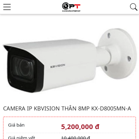
Hình ảnh đại diện của sản phẩm Camera ip kbvision Thân 8Mp
CAMERA IP KBVISION THÂN 8MP KX-D8005MN-A
Giá bán
5,200,000 đ
Giá và khuyến mãi
Giá niêm yết
10,400,000 đ