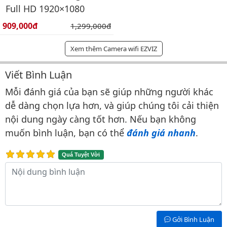
Full HD 1920×1080
Giá bán:
909,000đ
Giá gốc:
1,299,000đ
Xem thêm Camera wifi EZVIZ
Viết Bình Luận
Bình luận & Đánh giá
Mỗi đánh giá của bạn sẽ giúp những người khác
dễ dàng chọn lựa hơn, và giúp chúng tôi cải thiện
nội dung ngày càng tốt hơn. Nếu bạn không
muốn bình luận, bạn có thể
đánh giá nhanh
.
Quá Tuyệt Vời
Nội dung bình luận
Gởi Bình Luận