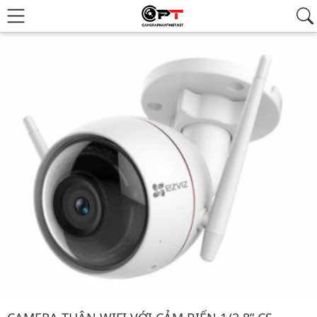
Hình ảnh đại diện của sản phẩm Camera thân wifi với cảm biến