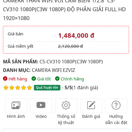
CAMERA THÂN WIFI VỚI CẢM BIẾN 1/2.8” CS-
CV310 1080P(C3W 1080P) ĐỘ PHÂN GIẢI FULL HD
1920×1080
Giá bán
1,484,000 đ
Giá và khuyến mãi
Giá niêm yết
2,120,000 đ
MÃ SẢN PHẨM:
CS-CV310 1080P(C3W 1080P)
DANH MỤC:
CAMERA WIFI EZVIZ
Hết hàng
Giá tốt
Chính hãng
-
5/5
(
1 đánh giá
)
Quá Tuyệt Vời
Hình ảnh
Video
Thông số
Đánh giá
Hướng
kỹ thuật
dẫn cài đặt