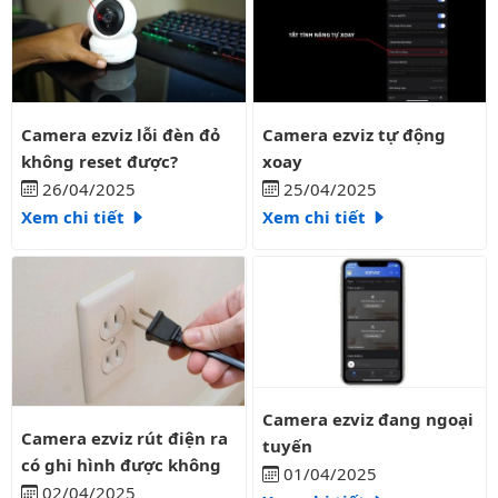
Camera ezviz lỗi đèn đỏ không reset được?
Camera ezviz tự động xoay
Camera ezviz lỗi đèn đỏ
Camera ezviz tự động
không reset được?
xoay
26/04/2025
25/04/2025
Xem chi tiết
Xem chi tiết
Camera ezviz đang ngoại tuyến
Camera ezviz đang ngoại
Camera ezviz rút điện ra có ghi hình được không
Camera ezviz rút điện ra
tuyến
có ghi hình được không
01/04/2025
02/04/2025