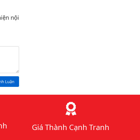
iện nội
ình Luận
nh
Giá Thành Cạnh Tranh