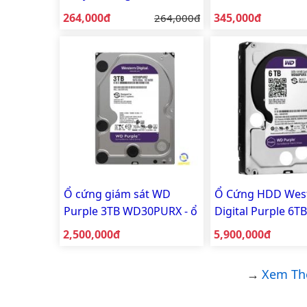
an ninh
Chuyên dụng came
Giá bán:
Giá bán:
264,000đ
Giá gốc:
345,000đ
264,000đ
Ổ cứng giám sát WD
Ổ Cứng HDD Wes
Purple 3TB WD30PURX - ổ
Digital Purple 6
cứng chuyên dụng
Cache 3.5 Inch SAT
Giá bán:
Giá bán:
2,500,000đ
5,900,000đ
camera
Xem Th