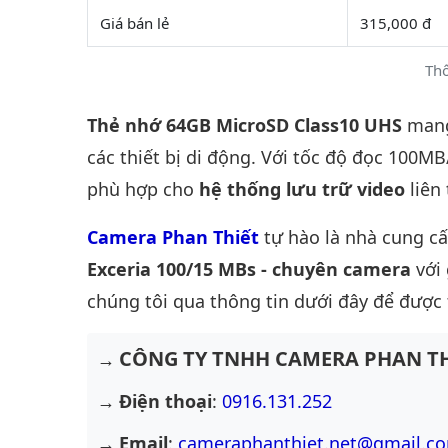
Giá bán lẻ
315,000 đ
Thô
Thẻ nhớ 64GB MicroSD Class10 UHS
mang
các thiết bị di động. Với tốc độ đọc 100M
phù hợp cho
hệ thống lưu trữ video
liên 
Camera Phan Thiết
tự hào là nhà cung c
Exceria 100/15 MBs - chuyên camera
với 
chúng tôi qua thông tin dưới đây để được 
CÔNG TY TNHH CAMERA PHAN TH
Điện thoại
:
0916.131.252
Email
:
cameraphanthiet.net@gmail.c