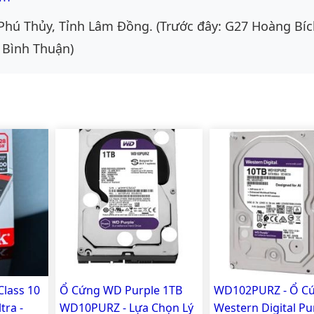
Phú Thủy, Tỉnh Lâm Đồng. (Trước đây: G27 Hoàng Bíc
 Bình Thuận)
Class 10
Ổ Cứng WD Purple 1TB
WD102PURZ - Ổ C
tra -
WD10PURZ - Lựa Chọn Lý
Western Digital Pu