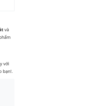
át
và
 phẩm
y với
o bạn!.