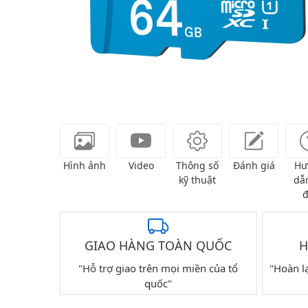
Hình ảnh
Video
Thông số
Đánh giá
Hư
kỹ thuật
dẫn
đ
GIAO HÀNG TOÀN QUỐC
H
"Hỗ trợ giao trên mọi miền của tổ
"Hoàn l
quốc"