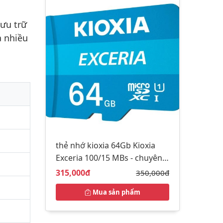
lưu trữ
à nhiều
thẻ nhớ kioxia 64Gb Kioxia
Exceria 100/15 MBs - chuyên
camera
Giá bán:
315,000đ
Giá gốc:
350,000đ
Mua sản phẩm