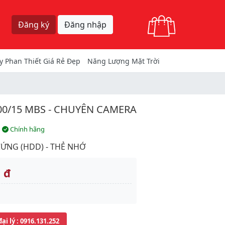
Giỏ hàng
Đăng ký
Đăng nhập
y Phan Thiết Giá Rẻ Đẹp
Năng Lượng Mặt Trời
00/15 MBS - CHUYÊN CAMERA
Chính hãng
CỨNG (HDD) - THẺ NHỚ
 đ
đại lý
: 0916.131.252