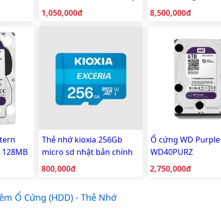
ra wifi
Tưởng Cho Hệ Thống
10TB 256MB Cache
Giá bán:
Giá bán:
1,050,000đ
8,500,000đ
Camera
tern
Thẻ nhớ kioxia 256Gb
Ổ cứng WD Purple
TB 128MB
micro sd nhật bản chính
WD40PURZ
AIII
hãng TOSHIBA
Giá bán:
Giá bán:
800,000đ
2,750,000đ
êm Ổ Cứng (HDD) - Thẻ Nhớ