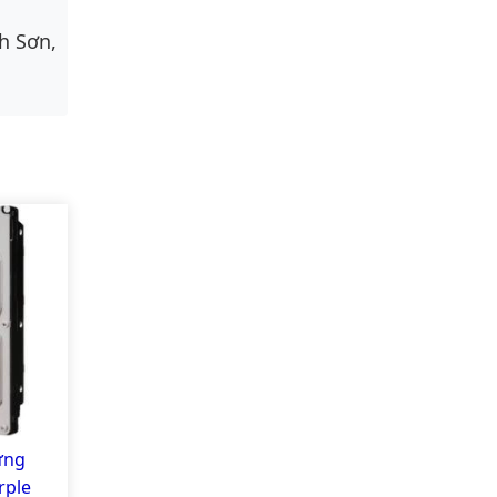
h Sơn,
ứng
rple