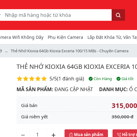
ếm
Tìm kiếm
mera Wifi Không Dây
Phụ Kiện Camera
Lắp Đặt Khóa Từ, Vân Ta
ớ
Thẻ Nhớ Kioxia 64Gb Kioxia Exceria 100/15 MBs - Chuyên Camera
THẺ NHỚ KIOXIA 64GB KIOXIA EXCERIA 1
Điểm đánh giá
5/5
(
1 đánh giá
)
Còn Hàng
Giá tốt
MÃ SẢN PHẨM:
ĐANG CẬP NHẬT
DANH MỤC:
Ổ 
315,000
Giá bán
Giá niêm yết
350,000 đ
Next
Mua sản phẩm
Hỗ trợ 