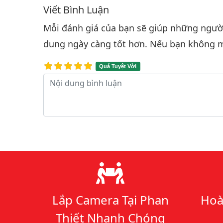
Viết Bình Luận
Bình luận & Đánh giá
Mỗi đánh giá của bạn sẽ giúp những người 
dung ngày càng tốt hơn. Nếu bạn không m
Quá Tuyệt Vời
Nội dung bình luận
Lý do chọn chúng tôi
Lắp Camera Tại Phan
Hoà
Thiết Nhanh Chóng