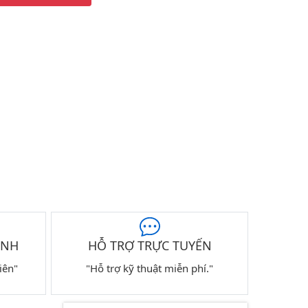
ÀNH
HỖ TRỢ TRỰC TUYẾN
iên"
"Hỗ trợ kỹ thuật miễn phí."