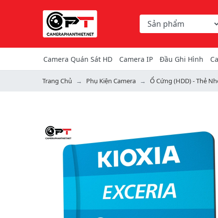
Chọn danh mục tìm ki
Từ khóa hoặc mã hàng
Camera Quán Sát HD
Camera IP
Đầu Ghi Hình
Ca
Trang Chủ
Phụ Kiện Camera
Ổ Cứng (HDD) - Thẻ Nh
Previous