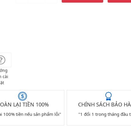
ớng
 cài
ặt
OÀN LẠI TIỀN 100%
CHÍNH SÁCH BẢO H
ại 100% tiền nếu sản phẩm lỗi"
"1 đổi 1 trong tháng đầu t