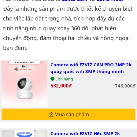
Đây là những sản phẩm được thiết kế chuyên biệt
cho việc lắp đặt trong nhà, tích hợp đầy đủ các
tính năng như: quay xoay 360 độ, phát hiện
chuyển động, đàm thoại hai chiều và hồng ngoại
ban đêm.
Camera wifi EZVIZ C6N PRO 3MP 2k
quay quét wifi 3MP thông minh
Còn hàng
Giá bán:
532,000đ
Giá gốc:
746,000đ
Mua sản phẩm
Camera wifi EZVIZ H6c 3MP 2k