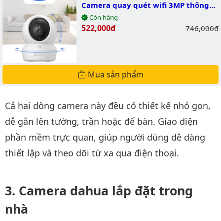
Camera quay quét wifi 3MP thông
minh
Còn hàng
Giá bán:
522,000đ
Giá gốc:
746,000đ
Mua sản phẩm
Cả hai dòng camera này đều có thiết kế nhỏ gọn,
dễ gắn lên tường, trần hoặc để bàn. Giao diện
phần mềm trực quan, giúp người dùng dễ dàng
thiết lập và theo dõi từ xa qua điện thoại.
Camera dahua lắp đặt trong
nhà