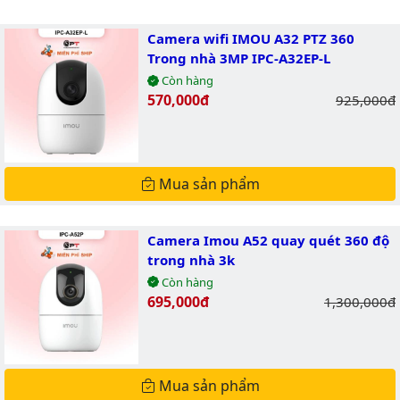
Camera wifi IMOU A32 PTZ 360
Trong nhà 3MP IPC-A32EP-L
Còn hàng
Giá bán:
570,000đ
Giá gốc:
925,000đ
Mua sản phẩm
Camera Imou A52 quay quét 360 độ
trong nhà 3k
Còn hàng
Giá bán:
695,000đ
Giá gốc:
1,300,000đ
Mua sản phẩm