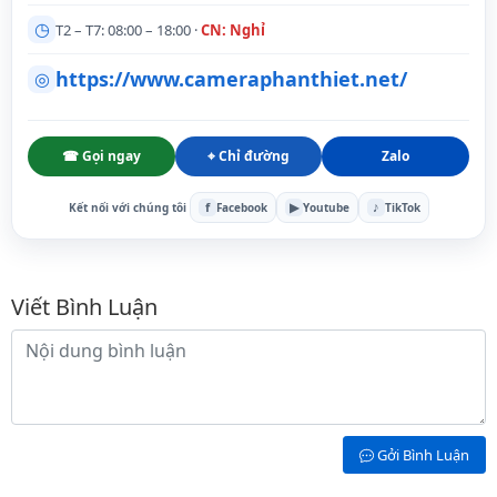
◷
T2 – T7: 08:00 – 18:00 ·
CN: Nghỉ
https://www.cameraphanthiet.net/
◎
☎ Gọi ngay
⌖ Chỉ đường
Zalo
f
▶
♪
Kết nối với chúng tôi
Facebook
Youtube
TikTok
Bình luận
Viết Bình Luận
Nội dung bình luận
Gởi Bình Luận