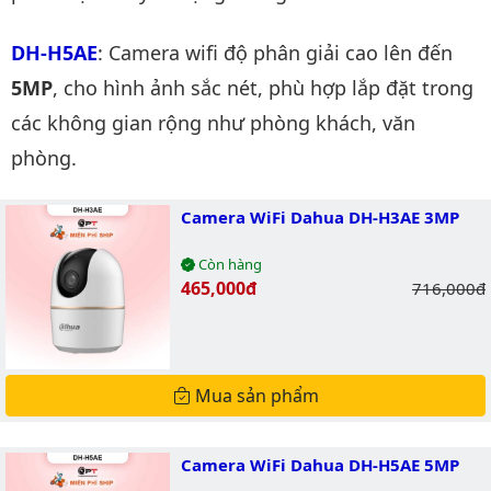
DH-H5AE
: Camera wifi độ phân giải cao lên đến
5MP
, cho hình ảnh sắc nét, phù hợp lắp đặt trong
các không gian rộng như phòng khách, văn
phòng.
Camera WiFi Dahua DH-H3AE 3MP
Còn hàng
Giá bán:
465,000đ
Giá gốc:
716,000đ
Mua sản phẩm
Camera WiFi Dahua DH-H5AE 5MP