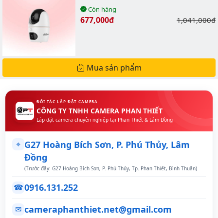
Còn hàng
Giá bán:
677,000đ
Giá gốc:
1,041,000đ
Mua sản phẩm
ĐỐI TÁC LẮP ĐẶT CAMERA
CÔNG TY TNHH CAMERA PHAN THIẾT
Lắp đặt camera chuyên nghiệp tại Phan Thiết & Lâm Đồng
⌖
G27 Hoàng Bích Sơn, P. Phú Thủy, Lâm
Đồng
(Trước đây: G27 Hoàng Bích Sơn, P. Phú Thủy, Tp. Phan Thiết, Bình Thuận)
0916.131.252
☎
cameraphanthiet.net@gmail.com
✉