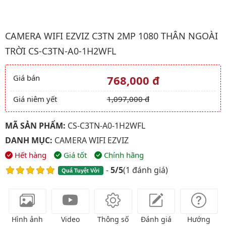
Hình ảnh đại diện của sản phẩm Camera wifi EZVIZ C3TN 2MP 
CAMERA WIFI EZVIZ C3TN 2MP 1080 THÂN NGOÀI
TRỜI CS-C3TN-A0-1H2WFL
Giá bán
768,000 đ
Giá và khuyến mãi
Giá niêm yết
1,097,000 đ
MÃ SẢN PHẨM:
CS-C3TN-A0-1H2WFL
DANH MỤC:
CAMERA WIFI EZVIZ
Hết hàng
Giá tốt
Chính hãng
-
5/5
(
1 đánh giá
)
Quá Tuyệt Vời
Hình ảnh
Video
Thông số
Đánh giá
Hướng