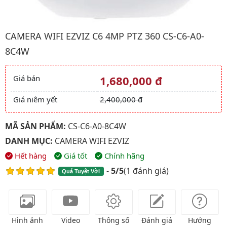
Hình ảnh đại diện của sản phẩm Camera wifi EZVIZ C6 4MP PTZ
CAMERA WIFI EZVIZ C6 4MP PTZ 360 CS-C6-A0-
8C4W
Giá bán
1,680,000 đ
Giá và khuyến mãi
Giá niêm yết
2,400,000 đ
MÃ SẢN PHẨM:
CS-C6-A0-8C4W
DANH MỤC:
CAMERA WIFI EZVIZ
Hết hàng
Giá tốt
Chính hãng
-
5/5
(
1 đánh giá
)
Quá Tuyệt Vời
Hình ảnh
Video
Thông số
Đánh giá
Hướng