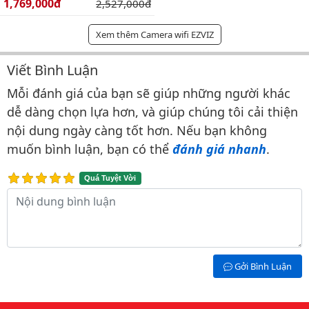
Giá bán:
1,769,000đ
Giá gốc:
2,527,000đ
Xem thêm Camera wifi EZVIZ
Viết Bình Luận
Bình luận & Đánh giá
Mỗi đánh giá của bạn sẽ giúp những người khác
dễ dàng chọn lựa hơn, và giúp chúng tôi cải thiện
nội dung ngày càng tốt hơn. Nếu bạn không
muốn bình luận, bạn có thể
đánh giá nhanh
.
Quá Tuyệt Vời
Nội dung bình luận
Gởi Bình Luận