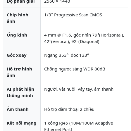
Độ phân giải
2560 × 1440
Chip hình
1/3" Progressive Scan CMOS
ảnh
Ống kính
4 mm @ F1.6, góc nhìn 79°(Horizontal),
42°(Vertical), 92°(Diagonal)
Góc xoay
Ngang 353°, dọc 133°
Hỗ trợ hình
Chống ngược sáng WDR 80dB
ảnh
AI phát hiện
Người, vật nuôi, vẫy tay, âm thanh
thông minh
Âm thanh
Hỗ trợ đàm thoại 2 chiều
Kết nối mạng
1 cổng RJ45 (10M/100M Adaptive
Ethernet Port)