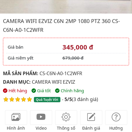
Hình ảnh đại diện của sản phẩm Camera wifi EZVIZ C6N 2MP 1
CAMERA WIFI EZVIZ C6N 2MP 1080 PTZ 360 CS-
C6N-A0-1C2WFR
345,000 đ
Giá bán
Giá và khuyến mãi
Giá niêm yết
679,000 đ
MÃ SẢN PHẨM:
CS-C6N-A0-1C2WFR
DANH MỤC:
CAMERA WIFI EZVIZ
Hết hàng
Giá tốt
Chính hãng
-
5/5
(
3 đánh giá
)
Quá Tuyệt Vời
Hình ảnh
Video
Thông số
Đánh giá
Hướng