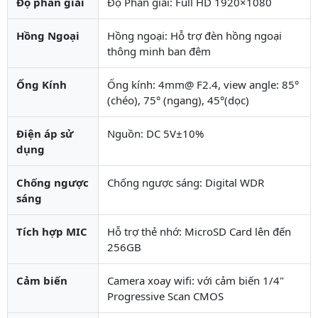
Độ phân giải
Độ Phân giải: Full HD 1920×1080
Hồng Ngoại
Hồng ngoại: Hỗ trợ đèn hồng ngoại
thông minh ban đêm
Ống Kính
Ống kính: 4mm@ F2.4, view angle: 85°
(chéo), 75° (ngang), 45°(dọc)
Điện áp sử
Nguồn: DC 5V±10%
dụng
Chống ngược
Chống ngược sáng: Digital WDR
sáng
Tích hợp MIC
Hỗ trợ thẻ nhớ: MicroSD Card lên đến
256GB
Cảm biến
Camera xoay wifi: với cảm biến 1/4"
Progressive Scan CMOS