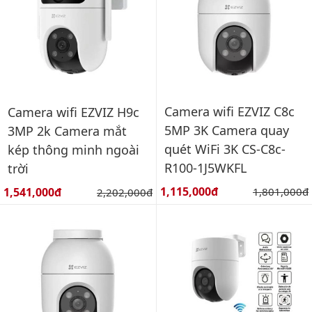
Camera wifi EZVIZ C8c
Camera wifi EZVIZ H9c
5MP 3K Camera quay
3MP 2k Camera mắt
quét WiFi 3K CS-C8c-
kép thông minh ngoài
R100-1J5WKFL
trời
Giá bán:
Giá bán:
1,115,000đ
Giá gốc:
1,541,000đ
Giá gốc:
1,801,000đ
2,202,000đ