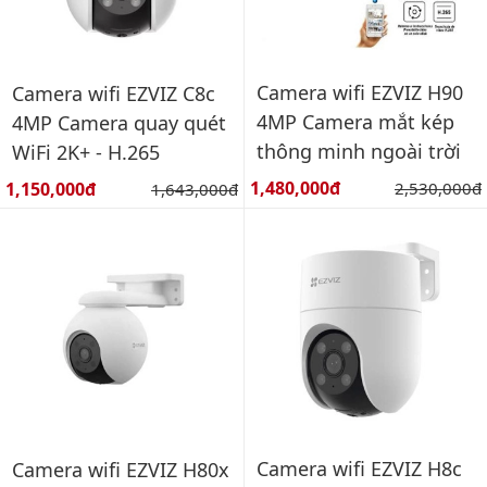
Camera wifi EZVIZ H90
Camera wifi EZVIZ C8c
4MP Camera mắt kép
4MP Camera quay quét
thông minh ngoài trời
WiFi 2K+ - H.265
Giá bán:
Giá bán:
1,480,000đ
Giá gốc:
1,150,000đ
Giá gốc:
2,530,000đ
1,643,000đ
Camera wifi EZVIZ H8c
Camera wifi EZVIZ H80x