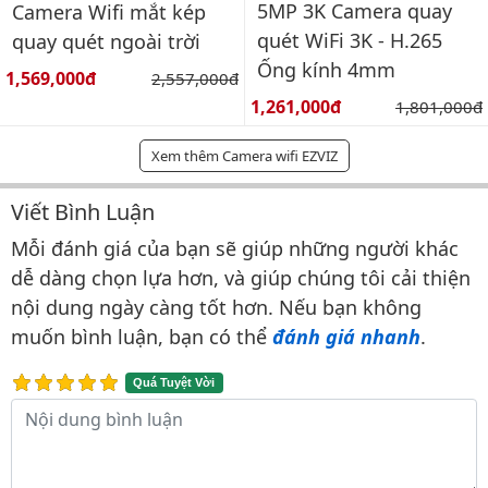
5MP 3K Camera quay
Camera Wifi mắt kép
quét WiFi 3K - H.265
quay quét ngoài trời
Ống kính 4mm
Giá bán:
1,569,000đ
Giá gốc:
2,557,000đ
Giá bán:
1,261,000đ
Giá gốc:
1,801,000đ
Xem thêm Camera wifi EZVIZ
Viết Bình Luận
Bình luận & Đánh giá
Mỗi đánh giá của bạn sẽ giúp những người khác
dễ dàng chọn lựa hơn, và giúp chúng tôi cải thiện
nội dung ngày càng tốt hơn. Nếu bạn không
muốn bình luận, bạn có thể
đánh giá nhanh
.
Quá Tuyệt Vời
Nội dung bình luận