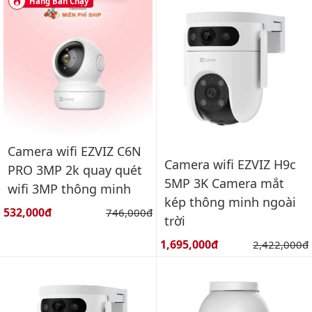
Hàng Bán Chạy
Camera wifi EZVIZ C6N
Camera wifi EZVIZ H9c
PRO 3MP 2k quay quét
5MP 3K Camera mắt
wifi 3MP thông minh
kép thông minh ngoài
Giá bán:
532,000đ
Giá gốc:
746,000đ
trời
Giá bán:
1,695,000đ
Giá gốc:
2,422,000đ