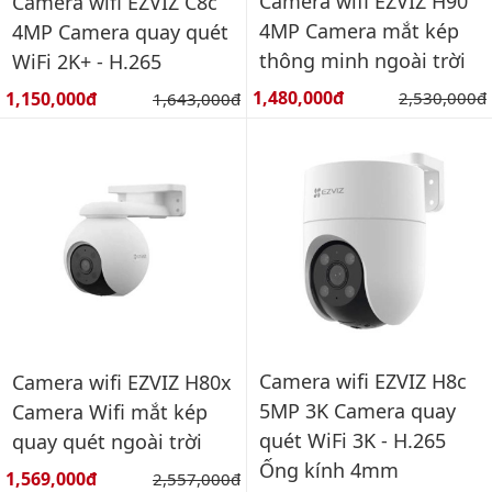
Camera wifi EZVIZ H90
Camera wifi EZVIZ C8c
4MP Camera mắt kép
4MP Camera quay quét
thông minh ngoài trời
WiFi 2K+ - H.265
Giá bán:
Giá bán:
1,480,000đ
Giá gốc:
1,150,000đ
Giá gốc:
2,530,000đ
1,643,000đ
Camera wifi EZVIZ H8c
Camera wifi EZVIZ H80x
5MP 3K Camera quay
Camera Wifi mắt kép
quét WiFi 3K - H.265
quay quét ngoài trời
Ống kính 4mm
Giá bán:
1,569,000đ
Giá gốc:
2,557,000đ