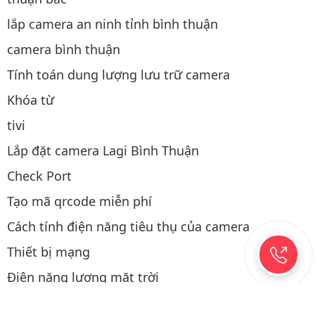
lắp camera an ninh tỉnh bình thuận
camera bình thuận
Tính toán dung lượng lưu trữ camera
Khóa từ
tivi
Lắp đặt camera Lagi Bình Thuận
Check Port
Tạo mã qrcode miễn phí
Cách tính điện năng tiêu thụ của camera
Thiết bị mạng
Điện năng lượng mặt trời
Thao tác mua hàng
Lắp camera hành trình ô tô tại Phan Thiết