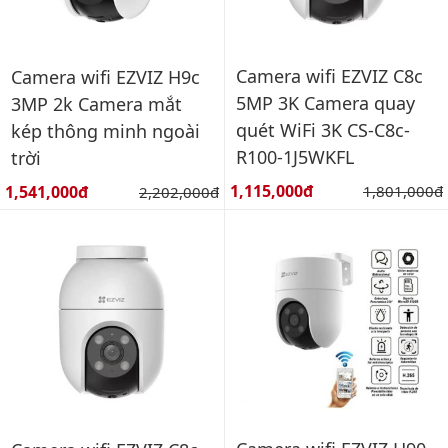
Camera wifi EZVIZ C8c
Camera wifi EZVIZ H9c
5MP 3K Camera quay
3MP 2k Camera mắt
quét WiFi 3K CS-C8c-
kép thông minh ngoài
R100-1J5WKFL
trời
Giá bán:
Giá bán:
1,115,000đ
Giá gốc:
1,541,000đ
Giá gốc:
1,801,000đ
2,202,000đ