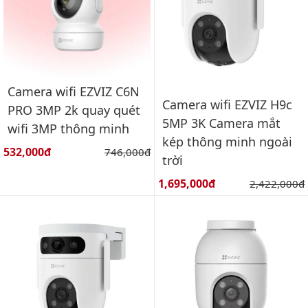
Camera wifi EZVIZ C6N
Camera wifi EZVIZ H9c
PRO 3MP 2k quay quét
5MP 3K Camera mắt
wifi 3MP thông minh
kép thông minh ngoài
Giá bán:
532,000đ
Giá gốc:
746,000đ
trời
Giá bán:
1,695,000đ
Giá gốc:
2,422,000đ