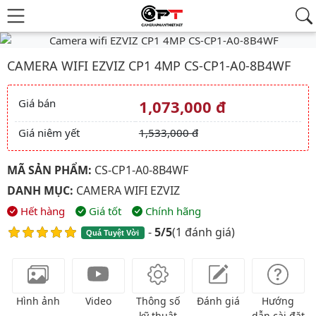
Hình ảnh đại diện của sản phẩm Camera wifi EZVIZ CP1 4MP C
CAMERA WIFI EZVIZ CP1 4MP CS-CP1-A0-8B4WF
Giá bán
1,073,000 đ
Giá và khuyến mãi
Giá niêm yết
1,533,000 đ
MÃ SẢN PHẨM:
CS-CP1-A0-8B4WF
DANH MỤC:
CAMERA WIFI EZVIZ
Hết hàng
Giá tốt
Chính hãng
-
5/5
(
1 đánh giá
)
Quá Tuyệt Vời
Hình ảnh
Video
Thông số
Đánh giá
Hướng
kỹ thuật
dẫn cài đặt