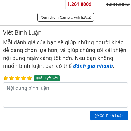
Giá bán:
1,261,000đ
Giá gốc:
1,801,000đ
Xem thêm Camera wifi EZVIZ
Viết Bình Luận
Bình luận & Đánh giá
Mỗi đánh giá của bạn sẽ giúp những người khác
dễ dàng chọn lựa hơn, và giúp chúng tôi cải thiện
nội dung ngày càng tốt hơn. Nếu bạn không
muốn bình luận, bạn có thể
đánh giá nhanh
.
Quá Tuyệt Vời
Nội dung bình luận
Gởi Bình Luận