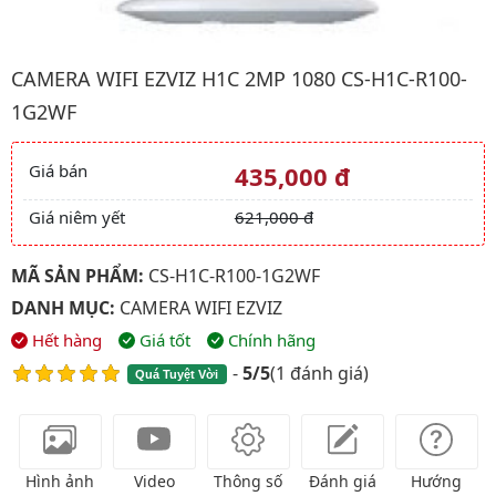
Hình ảnh đại diện của sản phẩm Camera wifi EZVIZ H1c 2MP 1
CAMERA WIFI EZVIZ H1C 2MP 1080 CS-H1C-R100-
1G2WF
Giá bán
435,000 đ
Giá và khuyến mãi
Giá niêm yết
621,000 đ
MÃ SẢN PHẨM:
CS-H1C-R100-1G2WF
DANH MỤC:
CAMERA WIFI EZVIZ
Hết hàng
Giá tốt
Chính hãng
-
5/5
(
1 đánh giá
)
Quá Tuyệt Vời
Hình ảnh
Video
Thông số
Đánh giá
Hướng