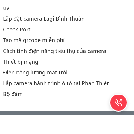
tivi
Lắp đặt camera Lagi Bình Thuận
Check Port
Tạo mã qrcode miễn phí
Cách tính điện năng tiêu thụ của camera
Thiết bị mạng
Điện năng lượng mặt trời
Lắp camera hành trình ô tô tại Phan Thiết
Bộ đàm
Thao tác mua hàng
Copyright © 2019-2026 Hệ thống được viết & SEO bởi
CAMERAPHANTHIET.NET
/ 0.0349