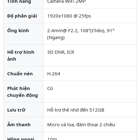
Tính năng
Camera WiFi 2MP
Độ phân giải
1920x1080 @ 25fps
Ống kính
2.4mm@ F2.2, 108°(Chéo), 91°
(Ngang)
Hỗ trợ hình
3D DNR, ICR
ảnh
Chuẩn nén
H.264
Phát hiện
Có
chuyển động
Lưu trữ
Hỗ trợ thẻ nhớ đến 512GB
Âm thanh
Micro và loa, đàm thoại 2 chiều
Hồng ngoại
10m