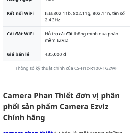
Kết nối WiFi
IEEE802.11b, 802.11g, 802.11n, tần số
2.4GHz
Cài đặt WiFi
Hỗ trợ cài đặt thông minh qua phần
mềm EZVIZ
Giá bán lẻ
435,000 đ
Thông số kỹ thuật chính của CS-H1c-R100-1G2WF
Camera Phan Thiết đơn vị phân
phối sản phẩm Camera Ezviz
Chính hãng
camera phan thiết
tự hào là một trong những