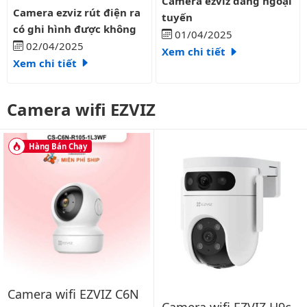
Camera ezviz đang ngoại
Camera ezviz rút điện ra có ghi hình được không
Camera ezviz rút điện ra
tuyến
có ghi hình được không
01/04/2025
02/04/2025
Xem chi tiết
Xem chi tiết
Camera wifi EZVIZ
Hàng Bán Chạy
Camera wifi EZVIZ C6N
Camera wifi EZVIZ H9c