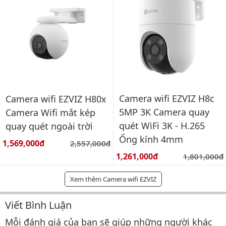
Camera wifi EZVIZ H8c
Camera wifi EZVIZ H80x
5MP 3K Camera quay
Camera Wifi mắt kép
quét WiFi 3K - H.265
quay quét ngoài trời
Ống kính 4mm
Giá bán:
1,569,000đ
Giá gốc:
2,557,000đ
Giá bán:
1,261,000đ
Giá gốc:
1,801,000đ
Xem thêm Camera wifi EZVIZ
Viết Bình Luận
Bình luận & Đánh giá
Mỗi đánh giá của bạn sẽ giúp những người khác