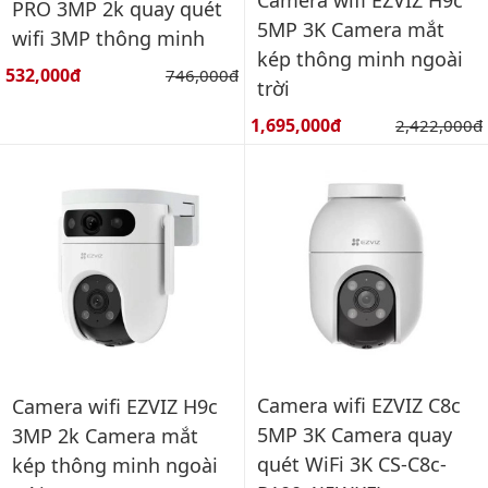
PRO 3MP 2k quay quét
5MP 3K Camera mắt
wifi 3MP thông minh
kép thông minh ngoài
Giá bán:
532,000đ
Giá gốc:
746,000đ
trời
Giá bán:
1,695,000đ
Giá gốc:
2,422,000đ
Camera wifi EZVIZ C8c
Camera wifi EZVIZ H9c
5MP 3K Camera quay
3MP 2k Camera mắt
quét WiFi 3K CS-C8c-
kép thông minh ngoài