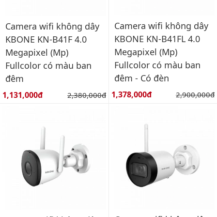
Camera wifi không dây
Camera wifi không dây
KBONE KN-B41FL 4.0
KBONE KN-B41F 4.0
Megapixel (Mp)
Megapixel (Mp)
Fullcolor có màu ban
Fullcolor có màu ban
đêm - Có đèn
đêm
Giá bán:
Giá bán:
1,378,000đ
Giá gốc:
1,131,000đ
Giá gốc:
2,900,000đ
2,380,000đ