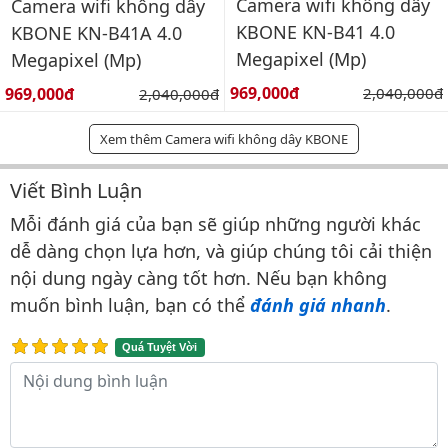
Camera wifi không dây
Camera wifi không dây
KBONE KN-B41 4.0
KBONE KN-B41A 4.0
Megapixel (Mp)
Megapixel (Mp)
Giá bán:
Giá bán:
969,000đ
Giá gốc:
969,000đ
Giá gốc:
2,040,000đ
2,040,000đ
Xem thêm Camera wifi không dây KBONE
Viết Bình Luận
Bình luận & Đánh giá
Mỗi đánh giá của bạn sẽ giúp những người khác
dễ dàng chọn lựa hơn, và giúp chúng tôi cải thiện
nội dung ngày càng tốt hơn. Nếu bạn không
muốn bình luận, bạn có thể
đánh giá nhanh
.
Quá Tuyệt Vời
Nội dung bình luận