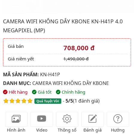
Hình ảnh đại diện của sản phẩm Camera wifi không dây KBONE 
CAMERA WIFI KHÔNG DÂY KBONE KN-H41P 4.0
MEGAPIXEL (MP)
Giá bán
708,000 đ
Giá và khuyến mãi
Giá niêm yết
1,490,000 đ
MÃ SẢN PHẨM:
KN-H41P
DANH MỤC:
CAMERA WIFI KHÔNG DÂY KBONE
Hết hàng
Giá tốt
Chính hãng
-
5/5
(
1 đánh giá
)
Quá Tuyệt Vời
Hình ảnh
Video
Thông số
Đánh giá
Hướng