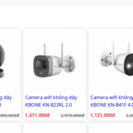
g dây
Camera wifi không dây
Camera wifi không
0
KBONE KN-B23RL 2.0
KBONE KN-B41F 4.
Megapixel (Mp) Có đèn
Megapixel (Mp) Ful
Giá bán:
Giá bán:
á gốc:
1,411,000đ
Giá gốc:
1,131,000đ
Giá
980,000đ
2,970,000đ
2,3
có màu ban đêm