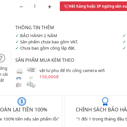
Hết hàng hoặc SP ngừng sản x
BẢO HÀNH 2 NĂM
Sản phẩm chưa bao gồm VAT.
Chưa bao gồm công lắp đặt.
SẢN PHẨM MUA KÈM THEO
ớng
vật tư phụ để thi công camera wifi
 cài
150,000đ
ặt
OÀN LẠI TIỀN 100%
CHÍNH SÁCH BẢO H
ại 100% tiền nếu sản phẩm lỗi"
"1 đổi 1 trong tháng đầu t