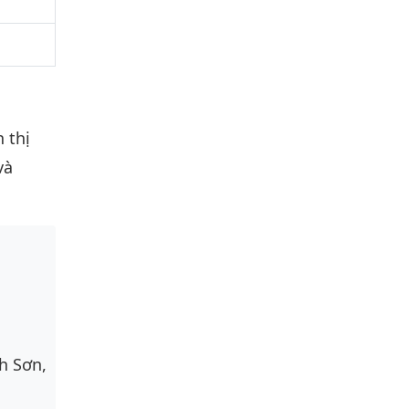
n thị
và
h Sơn,