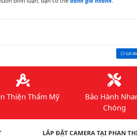
uốn bình luận, bạn có thể
đánh giá nhanh
.
Gởi B
n Thiện Thẩm Mỹ
Bảo Hành Nha
Chóng
T
LẮP ĐẶT CAMERA TẠI PHAN TH