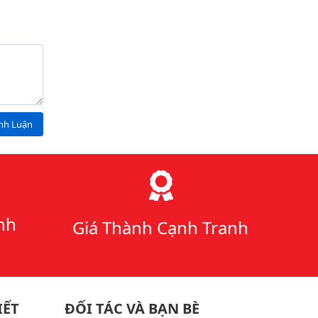
ình Luận
nh
Giá Thành Cạnh Tranh
IẾT
ĐỐI TÁC VÀ BẠN BÈ