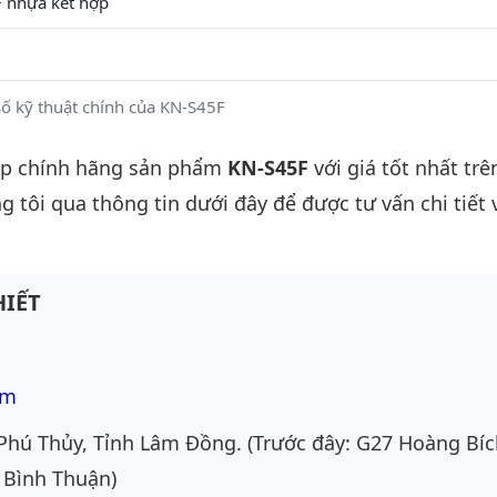
+ nhựa kết hợp
ố kỹ thuật chính của KN-S45F
ấp chính hãng sản phẩm
KN-S45F
với giá tốt nhất trê
g tôi qua thông tin dưới đây để được tư vấn chi tiết 
IẾT
om
Phú Thủy, Tỉnh Lâm Đồng. (Trước đây: G27 Hoàng Bíc
 Bình Thuận)