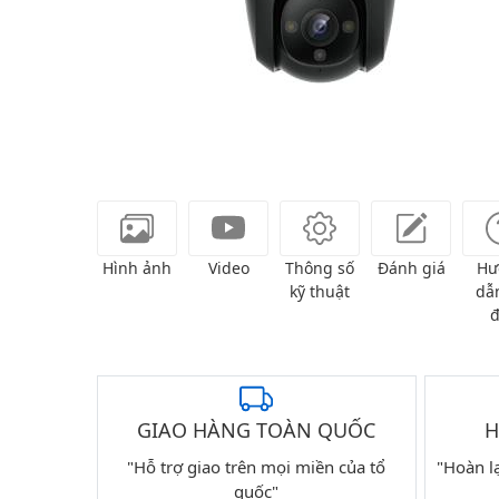
Hình ảnh
Video
Thông số
Đánh giá
Hư
kỹ thuật
dẫn
đ
GIAO HÀNG TOÀN QUỐC
H
"Hỗ trợ giao trên mọi miền của tổ
"Hoàn l
quốc"