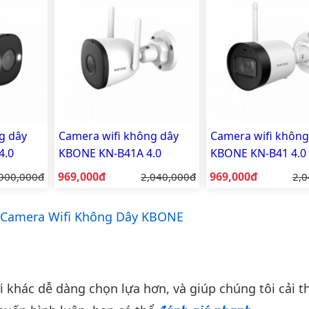
g dây
Camera wifi không dây
Camera wifi không
4.0
KBONE KN-B41A 4.0
KBONE KN-B41 4.0
llcolor
Megapixel (Mp)
Megapixel (Mp)
Giá bán:
Giá bán:
á gốc:
969,000đ
Giá gốc:
969,000đ
Giá
900,000đ
2,040,000đ
2,0
 Có đèn
Camera Wifi Không Dây KBONE
khác dễ dàng chọn lựa hơn, và giúp chúng tôi cải th