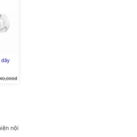
 dây
 gốc:
40,000đ
iện nội