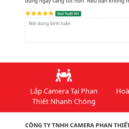
dung ngày càng tốt hơn. Nếu bạn không m
Quá Tuyệt Vời
Nội dung bình luận
Lý do chọn chúng tôi
Lắp Camera Tại Phan
Hoà
Thiết Nhanh Chóng
CÔNG TY TNHH CAMERA PHAN THIẾ