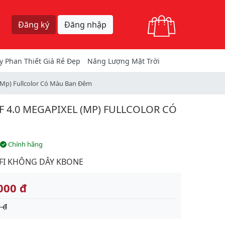
Giỏ hàng
Đăng ký
Đăng nhập
y Phan Thiết Giá Rẻ Đẹp
Năng Lượng Mặt Trời
(Mp) Fullcolor Có Màu Ban Đêm
 4.0 MEGAPIXEL (MP) FULLCOLOR CÓ
Chính hãng
FI KHÔNG DÂY KBONE
000 đ
 đ