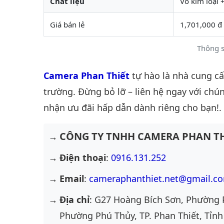
Chất liệu
Vỏ kim loại 
Giá bán lẻ
1,701,000 đ
Thông s
Camera Phan Thiết
tự hào là nhà cung c
trường. Đừng bỏ lỡ – liên hệ ngay với chún
nhận ưu đãi hấp dẫn dành riêng cho bạn!.
CÔNG TY TNHH CAMERA PHAN TH
Điện thoại
:
0916.131.252
Email
:
cameraphanthiet.net@gmail.c
Địa chỉ
: G27 Hoàng Bích Sơn, Phường 
Phường Phú Thủy, TP. Phan Thiết, Tỉnh