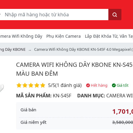
ếm
Tìm kiếm
mera Wifi Không Dây
Phụ Kiện Camera
Lắp Đặt Khóa Từ, Vân Ta
ông Dây KBONE
Camera Wifi Không Dây KBONE KN-S45F 4.0 Megapixel 
CAMERA WIFI KHÔNG DÂY KBONE KN-S45F
MÀU BAN ĐÊM
Điểm đánh giá
5/5
(
1 đánh giá
)
Hết hàng
Giá tốt
MÃ SẢN PHẨM:
KN-S45F
DANH MỤC:
CAMERA WI
Giá bán
1,701,
Giá niêm yết
3,580,000
Next