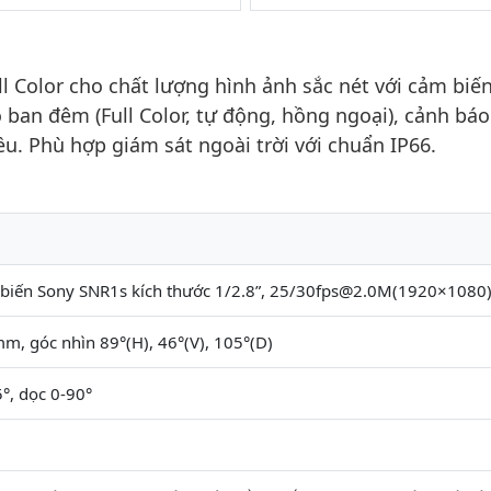
 Color cho chất lượng hình ảnh sắc nét với cảm biế
ộ ban đêm (Full Color, tự động, hồng ngoại), cảnh bá
ều. Phù hợp giám sát ngoài trời với chuẩn IP66.
 biến Sony SNR1s kích thước 1/2.8”, 25/30fps@2.0M(1920×1080
m, góc nhìn 89°(H), 46°(V), 105°(D)
°, dọc 0-90°