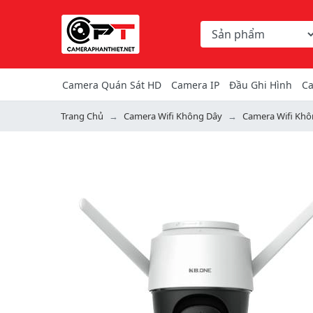
Chọn danh mục tìm ki
Từ khóa hoặc mã hàng
Camera Quán Sát HD
Camera IP
Đầu Ghi Hình
Ca
Trang Chủ
Camera Wifi Không Dây
Camera Wifi Kh
Previous