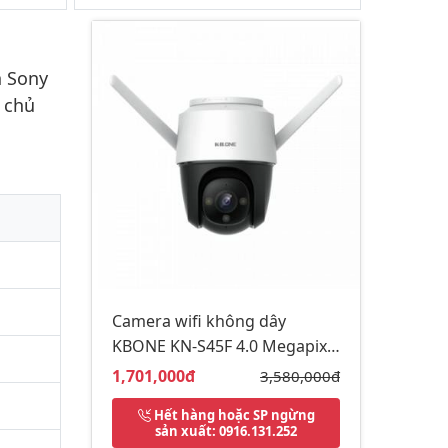
n Sony
o chủ
)
Camera wifi không dây
KBONE KN-S45F 4.0 Megapixel
(Mp) Fullcolor có màu ban
Giá bán:
1,701,000đ
Giá gốc:
3,580,000đ
đêm
Hết hàng hoặc SP ngừng
sản xuất
: 0916.131.252