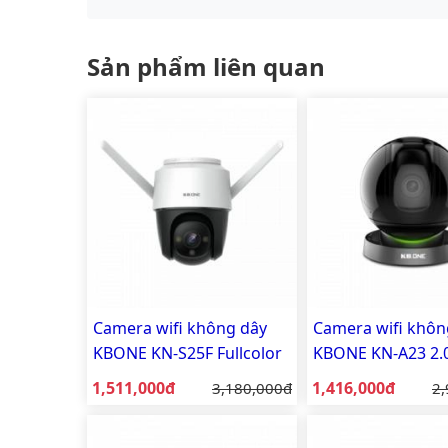
Sản phẩm liên quan
Camera wifi không dây
Camera wifi khôn
KBONE KN-S25F Fullcolor
KBONE KN-A23 2.
có màu ban đêm
Megapixel (Mp)
Giá bán:
Giá bán:
1,511,000đ
Giá gốc:
1,416,000đ
Gi
3,180,000đ
2,