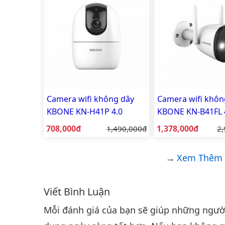
Camera wifi không dây
Camera wifi khôn
KBONE KN-H41P 4.0
KBONE KN-B41FL 
Megapixel (Mp)
Megapixel (Mp) Fu
Giá bán:
Giá bán:
708,000đ
Giá gốc:
1,378,000đ
Gi
1,490,000đ
2,
có màu ban đêm -
Xem Thêm 
Viết Bình Luận
Bình luận & Đánh giá
Mỗi đánh giá của bạn sẽ giúp những người 