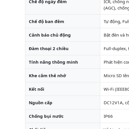
Chế độ ngày đêm
ICR, chống 
(AGC), chốn
Chế độ ban đêm
Tự động, Ful
Cảnh báo chủ động
Bật đèn và h
Đàm thoại 2 chiều
Full-duplex, 
Tính năng thông minh
Phát hiện co
Khe cắm thẻ nhớ
Micro SD lê
Kết nối
Wi-Fi (IEEE8
Nguồn cấp
DC12V1A, cô
Chống bụi nước
IP66