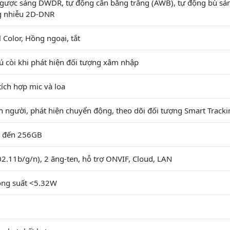
ngược sáng DWDR, tự động cân bằng trắng (AWB), tự động bù sá
g nhiễu 2D-DNR
l Color, Hồng ngoại, tắt
ú còi khi phát hiện đối tượng xâm nhập
tích hợp mic và loa
n người, phát hiện chuyển động, theo dõi đối tượng Smart Tracki
n đến 256GB
02.11b/g/n), 2 ăng-ten, hỗ trợ ONVIF, Cloud, LAN
ng suất <5.32W