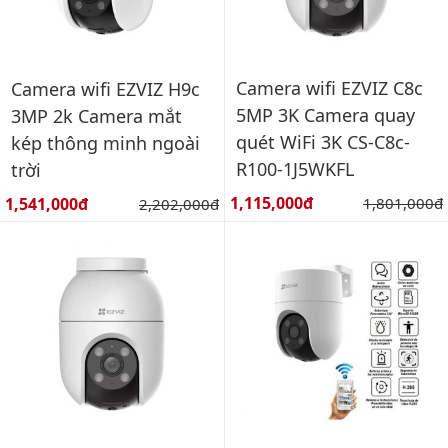
Camera wifi EZVIZ C8c
Camera wifi EZVIZ H9c
5MP 3K Camera quay
3MP 2k Camera mắt
quét WiFi 3K CS-C8c-
kép thông minh ngoài
R100-1J5WKFL
trời
Giá bán:
Giá bán:
1,115,000đ
Giá gốc:
1,541,000đ
Giá gốc:
1,801,000đ
2,202,000đ