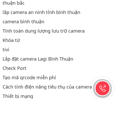
thuận bắc
lắp camera an ninh tỉnh bình thuận
camera bình thuận
Tính toán dung lượng lưu trữ camera
Khóa từ
tivi
Lắp đặt camera Lagi Bình Thuận
Check Port
Tạo mã qrcode miễn phí
Cách tính điện năng tiêu thụ của camera
Thiết bị mạng
Thao tác mua hàng
Điện năng lượng mặt trời
Lắp camera hành trình ô tô tại Phan Thiết