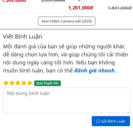
1,569,000đ
2,557,000đ
Giá bán:
1,261,000đ
Giá gốc:
1,801,000đ
Xem thêm Camera wifi EZVIZ
Viết Bình Luận
Bình luận & Đánh giá
Mỗi đánh giá của bạn sẽ giúp những người khác
dễ dàng chọn lựa hơn, và giúp chúng tôi cải thiện
nội dung ngày càng tốt hơn. Nếu bạn không
muốn bình luận, bạn có thể
đánh giá nhanh
.
Quá Tuyệt Vời
Nội dung bình luận
Gởi Bình Luận