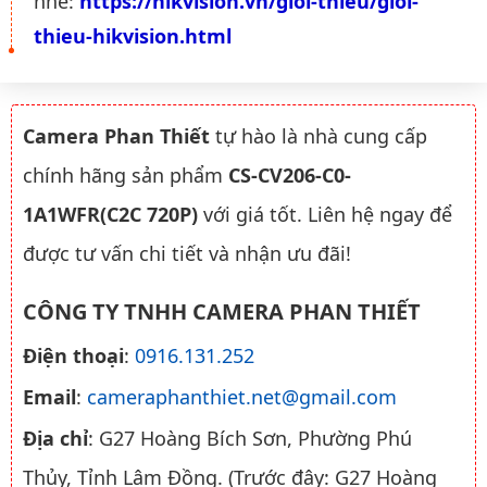
nhé:
https://hikvision.vn/gioi-thieu/gioi-
thieu-hikvision.html
Camera Phan Thiết
tự hào là nhà cung cấp
chính hãng sản phẩm
CS-CV206-C0-
1A1WFR(C2C 720P)
với giá tốt. Liên hệ ngay để
được tư vấn chi tiết và nhận ưu đãi!
CÔNG TY TNHH CAMERA PHAN THIẾT
Điện thoại
:
0916.131.252
Email
:
cameraphanthiet.net@gmail.com
Địa chỉ
: G27 Hoàng Bích Sơn, Phường Phú
Thủy, Tỉnh Lâm Đồng. (Trước đây: G27 Hoàng