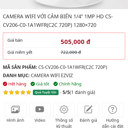
Hình ảnh đại diện của sản phẩm Camera wifi với cảm biến 1/
CAMERA WIFI VỚI CẢM BIẾN 1/4‘’ 1MP HD CS-
CV206-C0-1A1WFR(C2C 720P) 1280×720
Giá bán
505,000 đ
Giá và khuyến mãi
Giá niêm yết
722,000 đ
MÃ SẢN PHẨM:
CS-CV206-C0-1A1WFR(C2C 720P)
DANH MỤC:
CAMERA WIFI EZVIZ
Hết hàng
Giá tốt
Chính hãng
-
5/5
(
1 đánh giá
)
Quá Tuyệt Vời
Hình ảnh
Video
Thông số
Đánh giá
Hướng
kỹ thuật
dẫn cài đặt