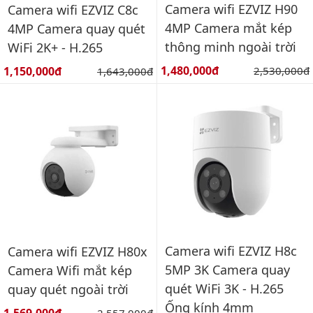
Camera wifi EZVIZ H90
Camera wifi EZVIZ C8c
4MP Camera mắt kép
4MP Camera quay quét
thông minh ngoài trời
WiFi 2K+ - H.265
Giá bán:
Giá bán:
1,480,000đ
Giá gốc:
1,150,000đ
Giá gốc:
2,530,000đ
1,643,000đ
Camera wifi EZVIZ H8c
Camera wifi EZVIZ H80x
5MP 3K Camera quay
Camera Wifi mắt kép
quét WiFi 3K - H.265
quay quét ngoài trời
Ống kính 4mm
Giá bán:
Giá gốc: