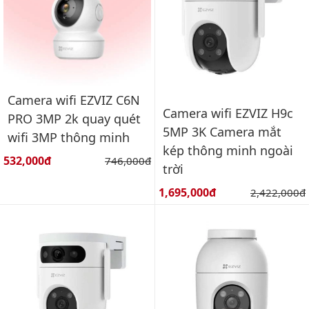
Camera wifi EZVIZ C6N
Camera wifi EZVIZ H9c
PRO 3MP 2k quay quét
5MP 3K Camera mắt
wifi 3MP thông minh
kép thông minh ngoài
Giá bán:
532,000đ
Giá gốc:
746,000đ
trời
Giá bán:
1,695,000đ
Giá gốc:
2,422,000đ