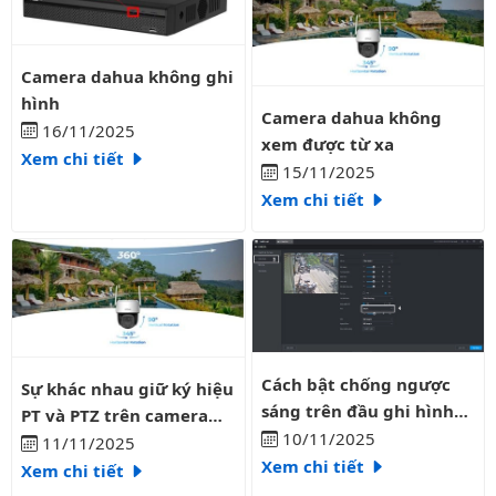
Camera dahua không ghi hình
Camera dahua không ghi
hình
Camera dahua không xem được 
Camera dahua không
16/11/2025
xem được từ xa
Xem chi tiết
15/11/2025
Xem chi tiết
Cách bật chống ngược sáng trên
Sự khác nhau giữ ký hiệu PT và PTZ trên camera dahua
Cách bật chống ngược
Sự khác nhau giữ ký hiệu
sáng trên đầu ghi hình
PT và PTZ trên camera
dahua
10/11/2025
dahua
11/11/2025
Xem chi tiết
Xem chi tiết