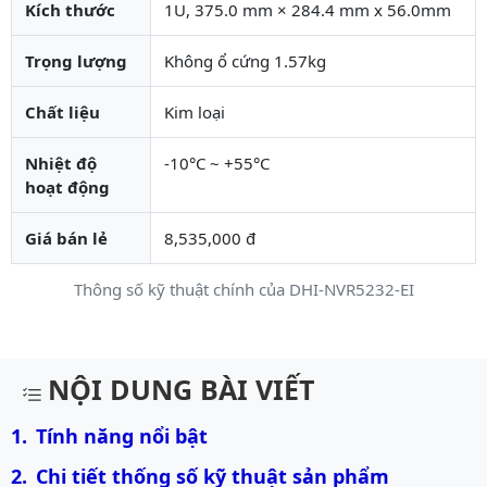
Kích thước
1U, 375.0 mm × 284.4 mm x 56.0mm
Trọng lượng
Không ổ cứng 1.57kg
Chất liệu
Kim loại
Nhiệt độ
-10°C ~ +55°C
hoạt động
Giá bán lẻ
8,535,000 đ
Thông số kỹ thuật chính của DHI-NVR5232-EI
Mô tả chi tiết sản phẩm
NỘI DUNG BÀI VIẾT
Tính năng nổi bật
Chi tiết thống số kỹ thuật sản phẩm