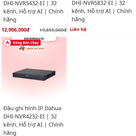
DHI-NVR5832-EI | 32
DHI-NVR5432-EI | 32
kênh, Hỗ trợ AI | Chính
kênh, Hỗ trợ AI | Chính
hãng
hãng
Giá bán:
Liên hệ
12,906,000đ
Giá gốc:
19,855,000đ
Hàng Bán Chạy
Đầu ghi hình IP Dahua
DHI-NVR4232-EI | 32
kênh, Hỗ trợ AI | Chính
hãng