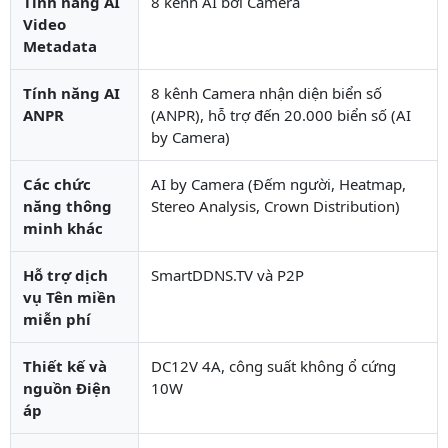
Tính năng AI
8 kênh AI bởi Camera
Video
Metadata
Tính năng AI
8 kênh Camera nhận diện biển số
ANPR
(ANPR), hỗ trợ đến 20.000 biển số (AI
by Camera)
Các chức
AI by Camera (Đếm người, Heatmap,
năng thông
Stereo Analysis, Crown Distribution)
minh khác
Hỗ trợ dịch
SmartDDNS.TV và P2P
vụ Tên miền
miễn phí
Thiết kế và
DC12V 4A, công suất không ổ cứng
nguồn Điện
10W
áp