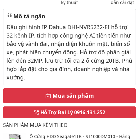
kỹ thuật
dẫn cài đặt
Mô tả ngắn
Đầu ghi hình IP Dahua DHI-NVR5232-EI hỗ trợ
32 kênh IP, tích hợp công nghệ AI tiên tiến như
bảo vệ vành đai, nhận diện khuôn mặt, biển số
xe, phát hiện chuyển động. Hỗ trợ độ phân giải
lên đến 32MP, lưu trữ tối đa 2 ổ cứng 20TB. Phù
hợp lắp đặt cho gia đình, doanh nghiệp và nhà
xưởng.
Mua sản phẩm
Hỗ Trợ Đại Lý
0916.131.252
SẢN PHẨM MUA KÈM THEO
Ổ Cứng HDD Seagate1TB - ST1000DM010 - Hàng