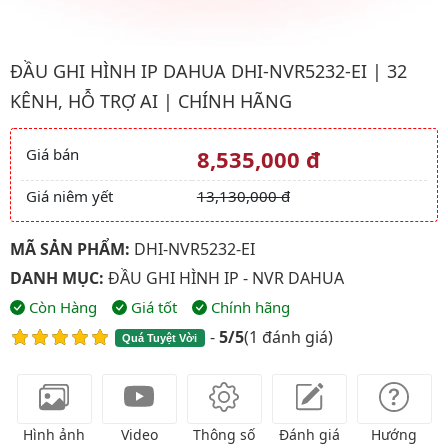
Hình ảnh đại diện của sản phẩm Đầu ghi hình IP Dahua DHI-NVR5
ĐẦU GHI HÌNH IP DAHUA DHI-NVR5232-EI | 32
KÊNH, HỖ TRỢ AI | CHÍNH HÃNG
Giá bán
8,535,000 đ
Giá và khuyến mãi
Giá niêm yết
13,130,000 đ
MÃ SẢN PHẨM:
DHI-NVR5232-EI
DANH MỤC:
ĐẦU GHI HÌNH IP - NVR DAHUA
Còn Hàng
Giá tốt
Chính hãng
-
5/5
(
1 đánh giá
)
Quá Tuyệt Vời
Hình ảnh
Video
Thông số
Đánh giá
Hướng