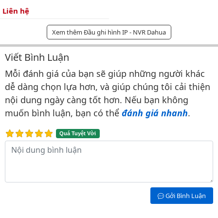
Liên hệ
Xem thêm Đầu ghi hình IP - NVR Dahua
Viết Bình Luận
Bình luận & Đánh giá
Mỗi đánh giá của bạn sẽ giúp những người khác
dễ dàng chọn lựa hơn, và giúp chúng tôi cải thiện
nội dung ngày càng tốt hơn. Nếu bạn không
muốn bình luận, bạn có thể
đánh giá nhanh
.
Quá Tuyệt Vời
Nội dung bình luận
Gởi Bình Luận