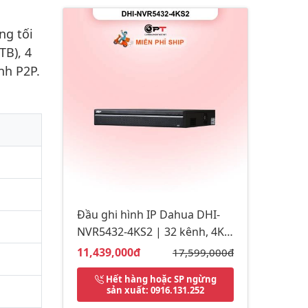
ng tối
TB), 4
nh P2P.
Đầu ghi hình IP Dahua DHI-
NVR5432-4KS2 | 32 kênh, 4K |
Chính hãng
Giá bán:
11,439,000đ
Giá gốc:
17,599,000đ
Hết hàng hoặc SP ngừng
sản xuất
: 0916.131.252