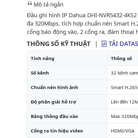
Mô tả ngắn
Đầu ghi hình IP Dahua DHI-NVR5432-4KS2 h
đa 320Mbps, tích hợp chuẩn nén Smart H.26
cổng báo động vào, 2 cổng ra, đàm thoại h
THÔNG SỐ KỸ THUẬT
|
TẢI DATA
Tính năng
Thông số
Số kênh
32 kênh cam
Chuẩn nén hình ảnh
Smart H.265+
Độ phân giải hỗ trợ
Lên đến 12
Băng thông đầu vào
Max 320Mb
Cổng ra tín hiệu video
HDMI/VGA