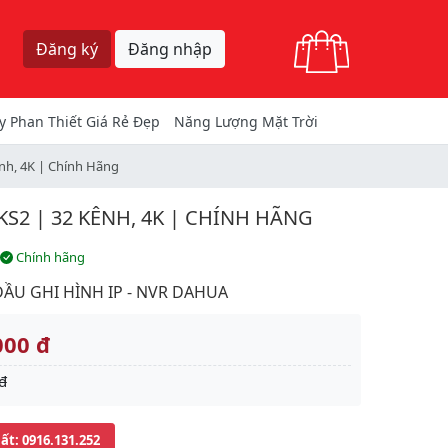
Giỏ hàng
Đăng ký
Đăng nhập
y Phan Thiết Giá Rẻ Đẹp
Năng Lượng Mặt Trời
nh, 4K | Chính Hãng
S2 | 32 KÊNH, 4K | CHÍNH HÃNG
Chính hãng
ĐẦU GHI HÌNH IP - NVR DAHUA
000 đ
đ
uất
: 0916.131.252