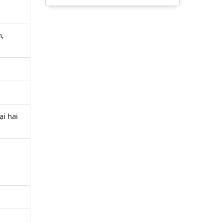
h,
i hai