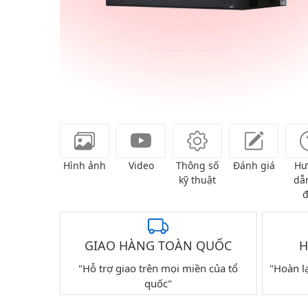
Hình ảnh
Video
Thông số
Đánh giá
Hư
kỹ thuật
dẫn
đ
GIAO HÀNG TOÀN QUỐC
H
"Hỗ trợ giao trên mọi miền của tổ
"Hoàn l
quốc"