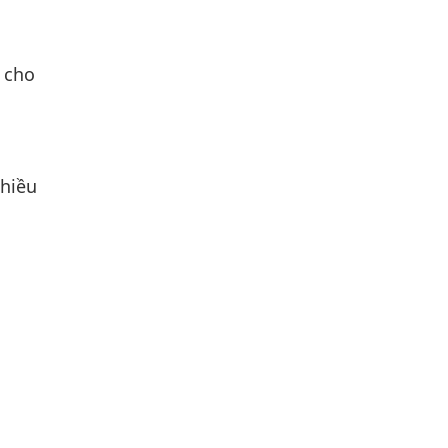
y cho
nhiều