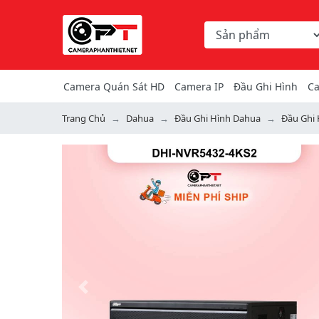
Chọn danh mục tìm ki
Từ khóa hoặc mã hàng
Camera Quán Sát HD
Camera IP
Đầu Ghi Hình
Ca
Trang Chủ
Dahua
Đầu Ghi Hình Dahua
Đầu Ghi 
Previous