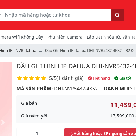
ếm
Tìm kiếm
mera Wifi Không Dây
Phụ Kiện Camera
Lắp Đặt Khóa Từ, Vân Ta
Hình IP - NVR Dahua
Đầu Ghi Hình IP Dahua DHI-NVR5432-4KS2 | 32 Kê
ĐẦU GHI HÌNH IP DAHUA DHI-NVR5432-4K
Điểm đánh giá
5/5
(
1 đánh giá
)
Hết hàng
Giá tốt
MÃ SẢN PHẨM:
DHI-NVR5432-4KS2
DANH MỤC:
Giá bán
11,439,
Giá niêm yết
17,599,000 
Next
Hết hàng hoặc SP ngừng sản x