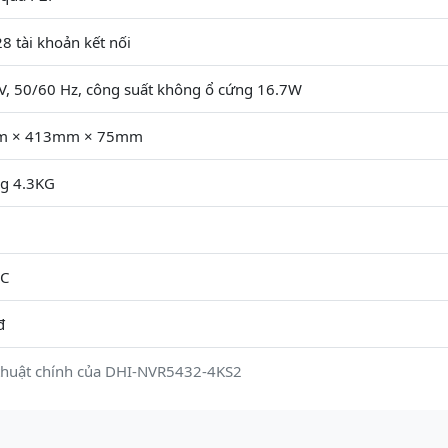
8 tài khoản kết nối
, 50/60 Hz, công suất không ổ cứng 16.7W
mm × 413mm × 75mm
g 4.3KG
°C
đ
thuật chính của DHI-NVR5432-4KS2