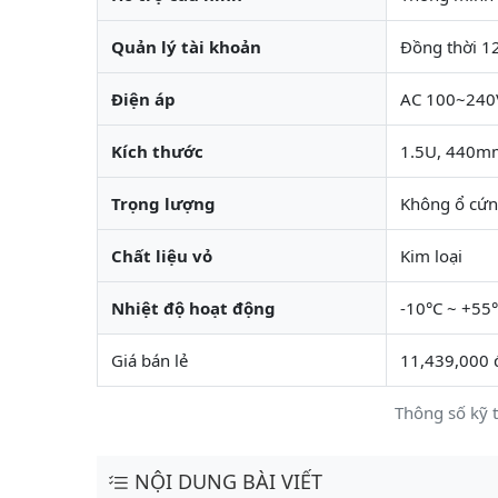
Quản lý tài khoản
Đồng thời 12
Điện áp
AC 100~240V
Kích thước
1.5U, 440
Trọng lượng
Không ổ cứn
Chất liệu vỏ
Kim loại
Nhiệt độ hoạt động
-10°C ~ +55
Giá bán lẻ
11,439,000 
Thông số kỹ 
NỘI DUNG BÀI VIẾT