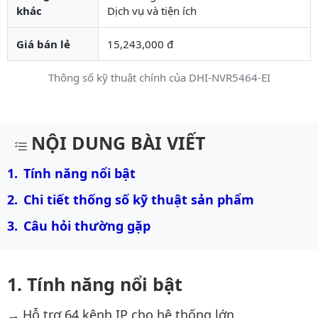
khác
Dịch vụ và tiện ích
Giá bán lẻ
15,243,000 đ
Thông số kỹ thuật chính của DHI-NVR5464-EI
Mô tả chi tiết sản phẩm
NỘI DUNG BÀI VIẾT
Tính năng nổi bật
Chi tiết thống số kỹ thuật sản phẩm
Câu hỏi thường gặp
Tính năng nổi bật
Hỗ trợ 64 kênh IP cho hệ thống lớn