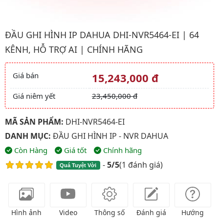
Hình ảnh đại diện của sản phẩm Đầu ghi hình IP Dahua DHI-NVR5
ĐẦU GHI HÌNH IP DAHUA DHI-NVR5464-EI | 64
KÊNH, HỖ TRỢ AI | CHÍNH HÃNG
Giá bán
15,243,000 đ
Giá và khuyến mãi
Giá niêm yết
23,450,000 đ
MÃ SẢN PHẨM:
DHI-NVR5464-EI
DANH MỤC:
ĐẦU GHI HÌNH IP - NVR DAHUA
Còn Hàng
Giá tốt
Chính hãng
-
5/5
(
1 đánh giá
)
Quá Tuyệt Vời
Hình ảnh
Video
Thông số
Đánh giá
Hướng