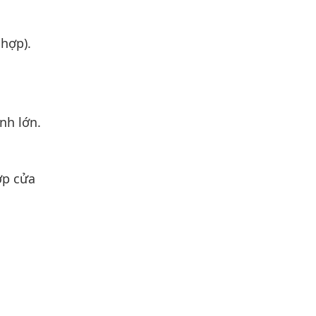
 hợp).
nh lớn.
ợp cửa
.