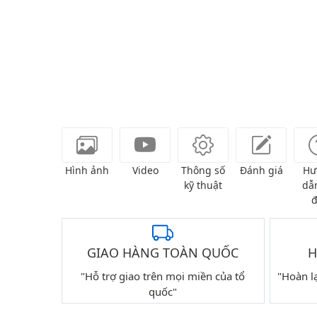
Hình ảnh
Video
Thông số
Đánh giá
Hư
kỹ thuật
dẫn
đ
GIAO HÀNG TOÀN QUỐC
H
"Hỗ trợ giao trên mọi miền của tổ
"Hoàn l
quốc"