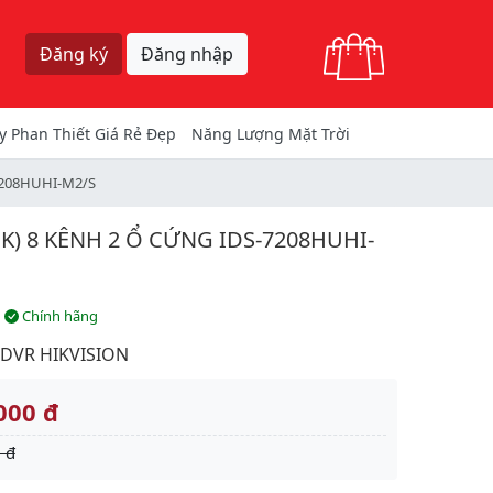
Giỏ hàng
Đăng ký
Đăng nhập
y Phan Thiết Giá Rẻ Đẹp
Năng Lượng Mặt Trời
-7208HUHI-M2/S
K) 8 KÊNH 2 Ổ CỨNG IDS-7208HUHI-
Chính hãng
DVR HIKVISION
000 đ
 đ