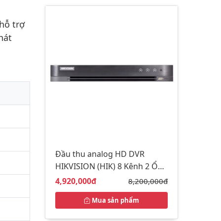
hỗ trợ
hát
Đầu thu analog HD DVR
HIKVISION (HIK) 8 Kênh 2 Ổ
cứng IDS-7208HUHI-M2/S
Giá bán:
4,920,000đ
Giá gốc:
8,200,000đ
Mua sản phẩm