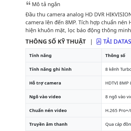
Mô tả ngắn
Đầu thu camera analog HD DVR HIKVISION I
camera lên đến 8MP. Tích hợp chuẩn nén H
hiện khuôn mặt, lọc báo động thông minh
THÔNG SỐ KỸ THUẬT
|
TẢI DATA
Tính năng
Thông số
Tính năng ghi hình
8 kênh Turb
Hỗ trợ camera
HDTVI 8MP &
Ngõ vào video
8 ngõ vào v
Chuẩn nén video
H.265 Pro+/
Truyền âm thanh
Qua cáp đồn