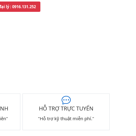
đại lý
: 0916.131.252
ÀNH
HỖ TRỢ TRỰC TUYẾN
iên"
"Hỗ trợ kỹ thuật miễn phí."