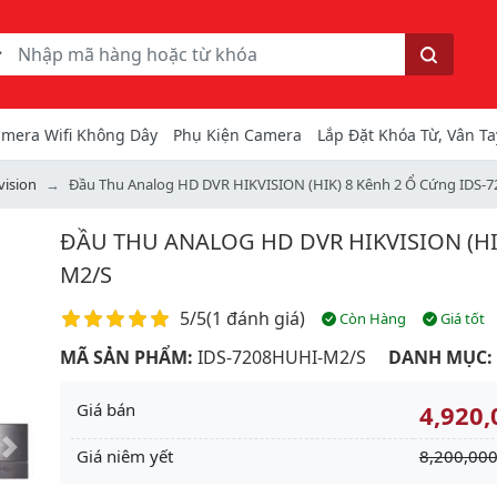
ếm
Tìm kiếm
mera Wifi Không Dây
Phụ Kiện Camera
Lắp Đặt Khóa Từ, Vân Ta
vision
Đầu Thu Analog HD DVR HIKVISION (HIK) 8 Kênh 2 Ổ Cứng IDS
ĐẦU THU ANALOG HD DVR HIKVISION (HI
M2/S
Điểm đánh giá
5/5
(
1 đánh giá
)
Còn Hàng
Giá tốt
MÃ SẢN PHẨM:
IDS-7208HUHI-M2/S
DANH MỤC:
Giá bán
4,920,
Giá niêm yết
8,200,000
Next