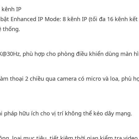
 kênh IP
 bật Enhanced IP Mode: 8 kênh IP (tối đa 16 kênh kết
ệ thống.
4K@30Hz, phù hợp cho phòng điều khiển dùng màn hì
àm thoại 2 chiều qua camera có micro và loa, phù h
ải pháp hữu ích cho vị trí không thể kéo dây mạng.
, loại mục tiêu, tiết kiệm thời gian kiểm tra video