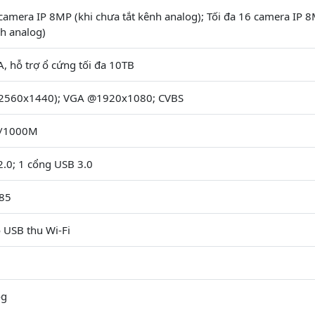
amera IP 8MP (khi chưa tắt kênh analog); Tối đa 16 camera IP 8
nh analog)
, hỗ trợ ổ cứng tối đa 10TB
2560x1440); VGA @1920x1080; CVBS
0/1000M
.0; 1 cổng USB 3.0
85
ó USB thu Wi-Fi
og