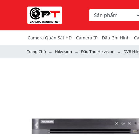
Chọn danh mục tìm ki
Từ khóa hoặc mã hàng
Camera Quán Sát HD
Camera IP
Đầu Ghi Hình
Ca
Trang Chủ
Hikvision
Đầu Thu Hikvision
DVR Hik
Previous