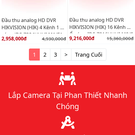
Đầu thu analog HD DVR
Đầu thu analog HD DVR
HIKVISION (HIK) 16 Kênh 2
HIKVISION (HIK) 4 Kênh 1 Ổ
Ổ cứng IDS-7216HUHI-M2/S
cứng iDS-7204HUHI-M1/FA
Giá bán:
Giá bán:
9,216,000đ
Giá gốc:
2,958,000đ
Giá gốc:
15,360,000đ
4,930,000đ
1
2
3
>
Trang Cuối
Lý do chọn chúng tôi
Lắp Camera Tại Phan Thiết Nhanh
Chóng