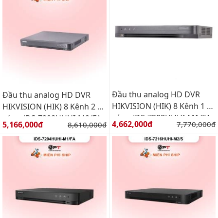
Đầu thu analog HD DVR
Đầu thu analog HD DVR
HIKVISION (HIK) 8 Kênh 1 Ổ
HIKVISION (HIK) 8 Kênh 2 Ổ
cứng iDS-7208HUHI-M1/FA
cứng iDS-7208HUHI-M2/FA
Giá bán:
Giá bán:
4,662,000đ
Giá gốc:
5,166,000đ
Giá gốc:
7,770,000đ
8,610,000đ