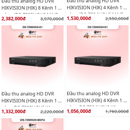
Đầu thu analog HD DVR
Đầu thu analog HD DVR
HIKVISION (HIK) 4 Kênh 1 Ổ
HIKVISION (HIK) 8 Kênh 1 Ổ
cứng iDS-7204HQHI-M1/E
cứng iDS-7208HQHI-M1/E
Giá bán:
Giá bán:
1,530,000đ
Giá gốc:
2,382,000đ
Giá gốc:
2,550,000đ
3,970,000đ
Đầu thu analog HD DVR
Đầu thu analog HD DVR
HIKVISION (HIK) 4 Kênh 1 Ổ
HIKVISION (HIK) 8 Kênh 1 Ổ
cứng DS-7204HGHI-K1
cứng DS-7208HGHI-K1
Giá bán:
Giá bán:
1,056,000đ
Giá gốc:
1,332,000đ
Giá gốc:
1,760,000đ
2,220,000đ