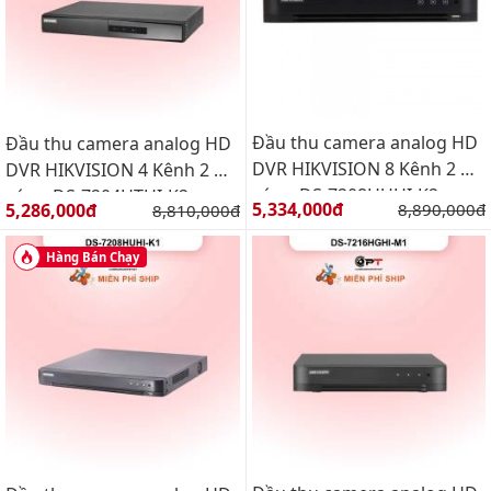
Đầu thu camera analog HD
Đầu thu camera analog HD
DVR HIKVISION 8 Kênh 2 Ổ
DVR HIKVISION 4 Kênh 2 Ổ
cứng DS-7208HUHI-K2
cứng DS-7204HTHI-K2
Giá bán:
Giá bán:
5,334,000đ
Giá gốc:
5,286,000đ
Giá gốc:
8,890,000đ
8,810,000đ
Hàng Bán Chạy