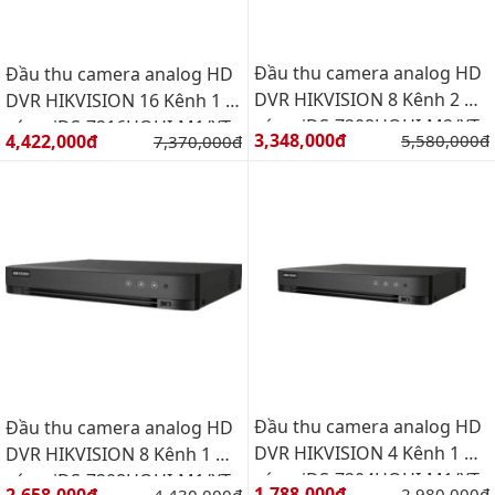
Đầu thu camera analog HD
Đầu thu camera analog HD
DVR HIKVISION 8 Kênh 2 Ổ
DVR HIKVISION 16 Kênh 1 Ổ
cứng iDS-7208HQHI-M2/XT
cứng iDS-7216HQHI-M1/XT
Giá bán:
Giá bán:
3,348,000đ
Giá gốc:
4,422,000đ
Giá gốc:
5,580,000đ
7,370,000đ
Đầu thu camera analog HD
Đầu thu camera analog HD
DVR HIKVISION 4 Kênh 1 Ổ
DVR HIKVISION 8 Kênh 1 Ổ
cứng iDS-7204HQHI-M1/XT
cứng iDS-7208HQHI-M1/XT
Giá bán:
Giá bán:
1,788,000đ
Giá gốc:
Giá gốc:
2,980,000đ