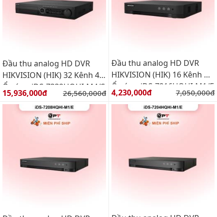
Đầu thu analog HD DVR
Đầu thu analog HD DVR
HIKVISION (HIK) 16 Kênh 1
HIKVISION (HIK) 32 Kênh 4
Ổ cứng iDS-7216HQHI-M1/E
Ổ cứng iDS-7332HQHI-M4/S
Giá bán:
Giá bán:
4,230,000đ
Giá gốc:
15,936,000đ
Giá gốc:
7,050,000đ
26,560,000đ