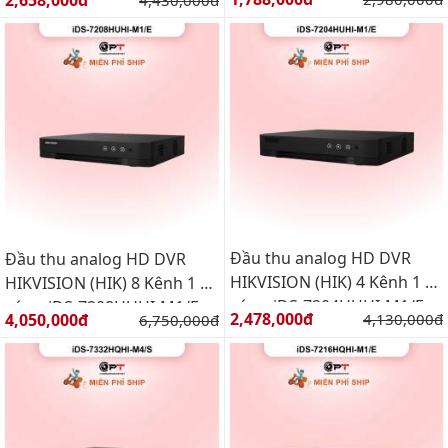
2,658,000đ
4,430,000đ
Đầu thu analog HD DVR
Đầu thu analog HD DVR
HIKVISION (HIK) 4 Kênh 1 Ổ
HIKVISION (HIK) 8 Kênh 1 Ổ
cứng iDS-7204HUHI-M1/E
cứng iDS-7208HUHI-M1/E
Giá bán:
Giá bán:
2,478,000đ
Giá gốc:
4,050,000đ
Giá gốc:
4,130,000đ
6,750,000đ