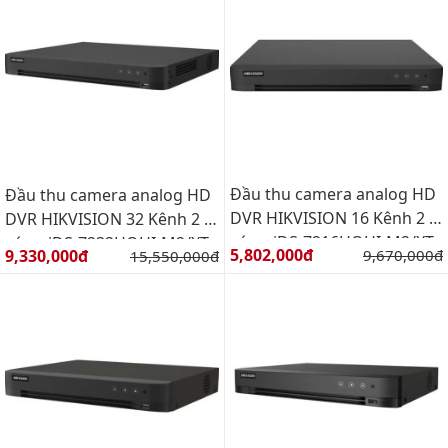
Đầu thu camera analog HD
Đầu thu camera analog HD
DVR HIKVISION 16 Kênh 2 Ổ
DVR HIKVISION 32 Kênh 2 Ổ
cứng iDS-7216HQHI-M2/XT
cứng iDS-7232HQHI-M2/XT
Giá bán:
Giá bán:
5,802,000đ
Giá gốc:
9,330,000đ
Giá gốc:
9,670,000đ
15,550,000đ