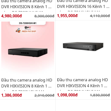
Đầu thu camera analog HD
Đầu thu camera analog HD
DVR HIKVISION 16 Kênh 1 Ổ
DVR HIKVISION 8 Kênh 1 Ổ
cứng DS-7216HGHI-M1
cứng DS-7208HUHI-K1
Giá bán:
Giá bán:
1,955,000đ
Giá gốc:
4,980,000đ
Giá gốc:
4,110,000đ
8,300,000đ
Đầu thu camera analog HD
Đầu thu camera analog HD
DVR HIKVISION 4 Kênh 1 Ổ
DVR HIKVISION 8 Kênh 1 Ổ
cứng DS-7204HGHI-M1
cứng DS-7208HGHI-M1
Giá bán:
Giá bán:
1,098,000đ
Giá gốc:
1,386,000đ
Giá gốc:
1,830,000đ
2,310,000đ