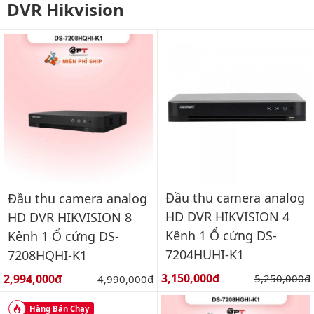
DVR Hikvision
Đầu thu camera analog
Đầu thu camera analog
HD DVR HIKVISION 4
HD DVR HIKVISION 8
Kênh 1 Ổ cứng DS-
Kênh 1 Ổ cứng DS-
7204HUHI-K1
7208HQHI-K1
Giá bán:
Giá bán:
3,150,000đ
Giá gốc:
2,994,000đ
Giá gốc:
5,250,000đ
4,990,000đ
Hàng Bán Chạy