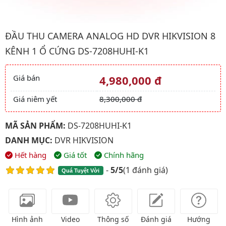
Hình ảnh đại diện của sản phẩm Đầu thu camera analog HD DV
ĐẦU THU CAMERA ANALOG HD DVR HIKVISION 8
KÊNH 1 Ổ CỨNG DS-7208HUHI-K1
Giá bán
4,980,000 đ
Giá và khuyến mãi
Giá niêm yết
8,300,000 đ
MÃ SẢN PHẨM:
DS-7208HUHI-K1
DANH MỤC:
DVR HIKVISION
Hết hàng
Giá tốt
Chính hãng
-
5/5
(
1 đánh giá
)
Quá Tuyệt Vời
Hình ảnh
Video
Thông số
Đánh giá
Hướng