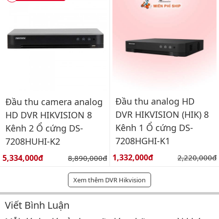
Đầu thu analog HD
Đầu thu camera analog
DVR HIKVISION (HIK) 8
HD DVR HIKVISION 8
Kênh 1 Ổ cứng DS-
Kênh 2 Ổ cứng DS-
7208HGHI-K1
7208HUHI-K2
Giá bán:
Giá bán:
1,332,000đ
Giá gốc:
5,334,000đ
Giá gốc:
2,220,000đ
8,890,000đ
Xem thêm DVR Hikvision
Viết Bình Luận
Bình luận & Đánh giá