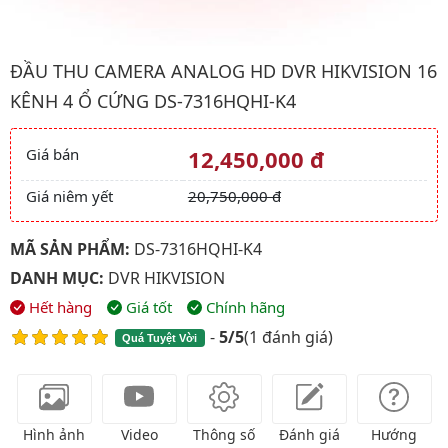
Hình ảnh đại diện của sản phẩm Đầu thu camera analog HD DV
ĐẦU THU CAMERA ANALOG HD DVR HIKVISION 16
KÊNH 4 Ổ CỨNG DS-7316HQHI-K4
Giá bán
12,450,000 đ
Giá và khuyến mãi
Giá niêm yết
20,750,000 đ
MÃ SẢN PHẨM:
DS-7316HQHI-K4
DANH MỤC:
DVR HIKVISION
Hết hàng
Giá tốt
Chính hãng
-
5/5
(
1 đánh giá
)
Quá Tuyệt Vời
Hình ảnh
Video
Thông số
Đánh giá
Hướng