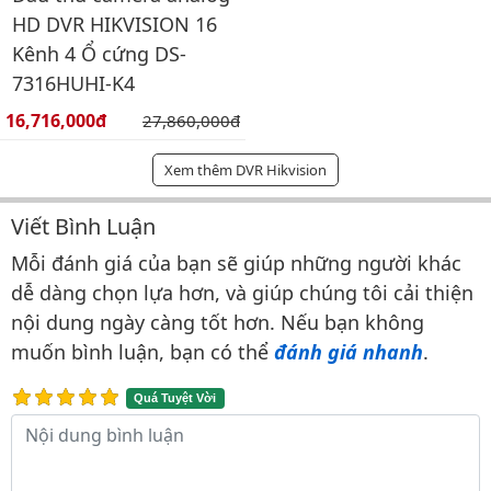
HD DVR HIKVISION 16
Kênh 4 Ổ cứng DS-
7316HUHI-K4
Giá bán:
16,716,000đ
Giá gốc:
27,860,000đ
Xem thêm DVR Hikvision
Viết Bình Luận
Bình luận & Đánh giá
Mỗi đánh giá của bạn sẽ giúp những người khác
dễ dàng chọn lựa hơn, và giúp chúng tôi cải thiện
nội dung ngày càng tốt hơn. Nếu bạn không
muốn bình luận, bạn có thể
đánh giá nhanh
.
Quá Tuyệt Vời
Nội dung bình luận