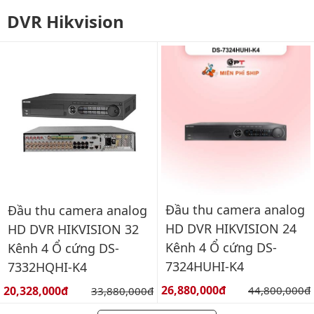
DVR Hikvision
Đầu thu camera analog
Đầu thu camera analog
HD DVR HIKVISION 24
HD DVR HIKVISION 32
Kênh 4 Ổ cứng DS-
Kênh 4 Ổ cứng DS-
7324HUHI-K4
7332HQHI-K4
Giá bán:
Giá bán:
26,880,000đ
Giá gốc:
20,328,000đ
Giá gốc:
44,800,000đ
33,880,000đ