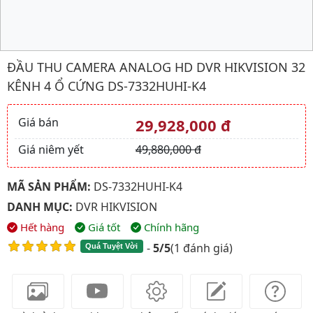
Hình ảnh đại diện của sản phẩm Đầu thu camera analog HD DV
ĐẦU THU CAMERA ANALOG HD DVR HIKVISION 32
KÊNH 4 Ổ CỨNG DS-7332HUHI-K4
Giá bán
29,928,000 đ
Giá và khuyến mãi
Giá niêm yết
49,880,000 đ
MÃ SẢN PHẨM:
DS-7332HUHI-K4
DANH MỤC:
DVR HIKVISION
Hết hàng
Giá tốt
Chính hãng
-
5/5
(
1 đánh giá
)
Quá Tuyệt Vời