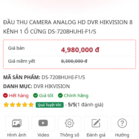
Hình ảnh đại diện của sản phẩm Đầu thu camera analog HD DV
ĐẦU THU CAMERA ANALOG HD DVR HIKVISION 8
KÊNH 1 Ổ CỨNG DS-7208HUHI-F1/S
Giá bán
4,980,000 đ
Giá và khuyến mãi
Giá niêm yết
8,300,000 đ
MÃ SẢN PHẨM:
DS-7208HUHI-F1/S
DANH MỤC:
DVR HIKVISION
Hết hàng
Giá tốt
Chính hãng
-
5/5
(
1 đánh giá
)
Quá Tuyệt Vời
Hình ảnh
Video
Thông số
Đánh giá
Hướng