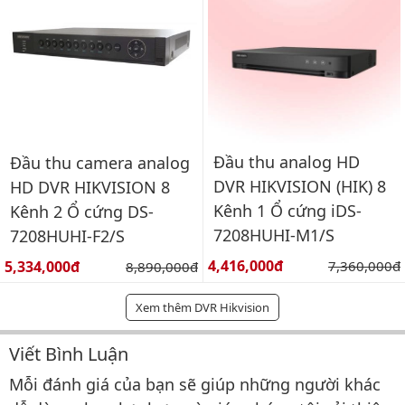
Đầu thu analog HD
Đầu thu camera analog
DVR HIKVISION (HIK) 8
HD DVR HIKVISION 8
Kênh 1 Ổ cứng iDS-
Kênh 2 Ổ cứng DS-
7208HUHI-M1/S
7208HUHI-F2/S
Giá bán:
Giá bán:
4,416,000đ
Giá gốc:
5,334,000đ
Giá gốc:
7,360,000đ
8,890,000đ
Xem thêm DVR Hikvision
Viết Bình Luận
Bình luận & Đánh giá
Mỗi đánh giá của bạn sẽ giúp những người khác