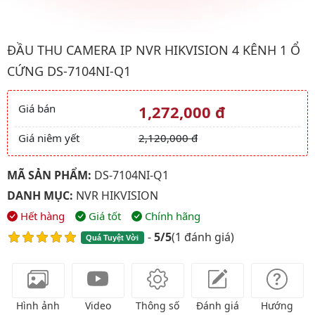
Hình ảnh đại diện của sản phẩm Đầu thu CAMERA IP NVR HIKVI
ĐẦU THU CAMERA IP NVR HIKVISION 4 KÊNH 1 Ổ
CỨNG DS-7104NI-Q1
Giá bán
1,272,000 đ
Giá và khuyến mãi
Giá niêm yết
2,120,000 đ
MÃ SẢN PHẨM:
DS-7104NI-Q1
DANH MỤC:
NVR HIKVISION
Hết hàng
Giá tốt
Chính hãng
-
5/5
(
1 đánh giá
)
Quá Tuyệt Vời
Hình ảnh
Video
Thông số
Đánh giá
Hướng