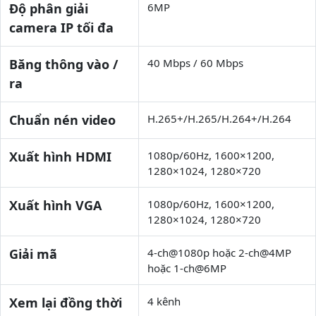
Độ phân giải
6MP
camera IP tối đa
Băng thông vào /
40 Mbps / 60 Mbps
ra
Chuẩn nén video
H.265+/H.265/H.264+/H.264
Xuất hình HDMI
1080p/60Hz, 1600×1200,
1280×1024, 1280×720
Xuất hình VGA
1080p/60Hz, 1600×1200,
1280×1024, 1280×720
Giải mã
4-ch@1080p hoặc 2-ch@4MP
hoặc 1-ch@6MP
Xem lại đồng thời
4 kênh