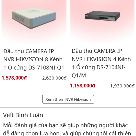
Đầu thu CAMERA IP
Đầu thu CAMERA IP
NVR HIKVISION 4 Kênh
NVR HIKVISION 8 Kênh
1 Ổ cứng DS-7104NI-
1 Ổ cứng DS-7108NI-Q1
Q1/M
Giá bán:
1,578,000đ
Giá gốc:
2,630,000đ
Giá bán:
1,158,000đ
Giá gốc:
1,930,000đ
Xem thêm NVR Hikvision
Viết Bình Luận
Bình luận & Đánh giá
Mỗi đánh giá của bạn sẽ giúp những người khác
dễ dàng chọn lựa hơn, và giúp chúng tôi cải thiện