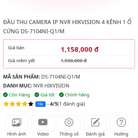
Hình ảnh đại diện của sản phẩm Đầu thu CAMERA IP NVR HIKV
ĐẦU THU CAMERA IP NVR HIKVISION 4 KÊNH 1 Ổ
CỨNG DS-7104NI-Q1/M
Giá bán
1,158,000 đ
Giá và khuyến mãi
Giá niêm yết
1,930,000 đ
MÃ SẢN PHẨM:
DS-7104NI-Q1/M
DANH MỤC:
NVR HIKVISION
Còn Hàng
Giá tốt
Chính hãng
-
4/5
(
1 đánh giá
)
Tốt
Hình ảnh
Video
Thông số
Đánh giá
Hướng