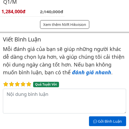
Q1/M
Giá bán:
1,284,000đ
Giá gốc:
2,140,000đ
Xem thêm NVR Hikvision
Viết Bình Luận
Bình luận & Đánh giá
Mỗi đánh giá của bạn sẽ giúp những người khác
dễ dàng chọn lựa hơn, và giúp chúng tôi cải thiện
nội dung ngày càng tốt hơn. Nếu bạn không
muốn bình luận, bạn có thể
đánh giá nhanh
.
Quá Tuyệt Vời
Nội dung bình luận
Gởi Bình Luận