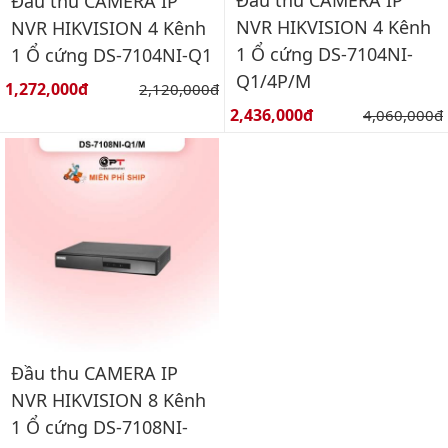
Đầu thu CAMERA IP
NVR HIKVISION 4 Kênh
NVR HIKVISION 4 Kênh
1 Ổ cứng DS-7104NI-
1 Ổ cứng DS-7104NI-Q1
Q1/4P/M
Giá bán:
1,272,000đ
Giá gốc:
2,120,000đ
Giá bán:
2,436,000đ
Giá gốc:
4,060,000đ
Đầu thu CAMERA IP
NVR HIKVISION 8 Kênh
1 Ổ cứng DS-7108NI-