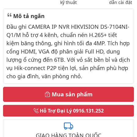
kỹ thuật
dẫn cài đặt
Mô tả ngắn
Đầu ghi CAMERA IP NVR HIKVISION DS-7104NI-
Q1/M hỗ trợ 4 kênh, chuẩn nén H.265+ tiết
kiệm băng thông, ghi hình tối đa 4MP. Tích hợp
cổng HDMI, VGA độ phân giải Full HD, dung
lượng ổ cứng đến 6TB. Với vỏ sắt bền bỉ và dịch
vụ Hik-connect P2P tiện lợi, sản phẩm phù hợp
cho gia đình, văn phòng nhỏ.
Mua sản phẩm
Hỗ Trợ Đại Lý
0916.131.252
GIAO HÀNG TOÀN QUỐC