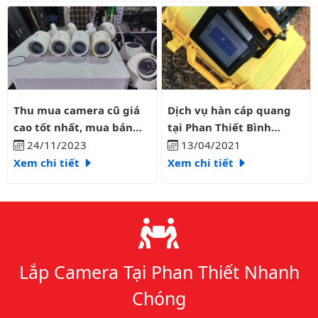
Thu mua camera cũ giá cao tốt nhất, mua bán nhanh [toàn quố
Dịch vụ hàn cáp quang tại Phan
Thu mua camera cũ giá
Dịch vụ hàn cáp quang
cao tốt nhất, mua bán
tại Phan Thiết Bình
nhanh [toàn quốc]
Thuận
24/11/2023
13/04/2021
Xem chi tiết
Xem chi tiết
Lý do chọn chúng tôi
Lắp Camera Tại Phan Thiết Nhanh
Chóng